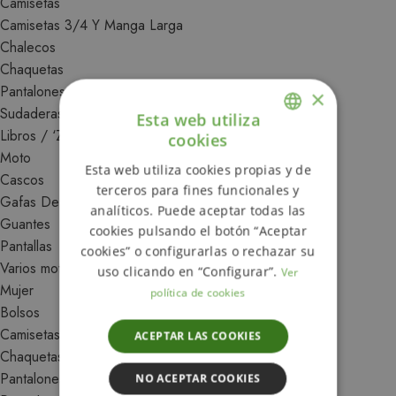
Camisetas
Camisetas 3/4 Y Manga Larga
Chalecos
Chaquetas
Pantalones
×
Sudaderas (Zipper, Hoodie, Sudadera)
Esta web utiliza
Libros / ‘Zines
cookies
ENGLISH
Moto
Esta web utiliza cookies propias y de
Cascos
SPANISH
terceros para fines funcionales y
Gafas De Moto
analíticos. Puede aceptar todas las
Guantes
cookies pulsando el botón “Aceptar
Pantallas
cookies” o configurarlas o rechazar su
Varios moto
uso clicando en “Configurar”.
Ver
Mujer
política de cookies
Bolsos
Camisetas
ACEPTAR LAS COOKIES
Chaquetas
Pantalones
NO ACEPTAR COOKIES