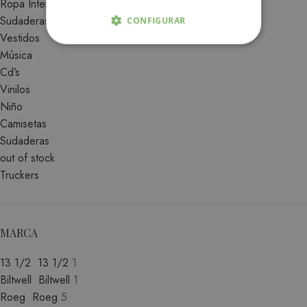
Ropa Interior
Sudaderas
CONFIGURAR
Vestidos
ESTRICTAMENTE NECESARIAS
Música
Cd’s
ANALÍTICA Y MEDICIÓN
Vinilos
Niño
ORIENTACIÓN
Camisetas
Sudaderas
FUNCIONALIDAD
out of stock
Truckers
Estrictamente necesarias
Analítica y medición
Orientación
MARCA
Funcionalidad
13 1/2
13 1/2
1
Las cookies estrictamente necesarias permiten la
Biltwell
Biltwell
1
funcionalidad central del sitio web, como el
Roeg
Roeg
5
inicio de sesión del usuario y la administración