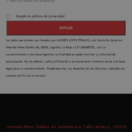
* Todos los campos son obligatorios.
DOMINIO
CookieScriptConsent
1 mes
CookieScript
El ser
.matutehijos.es
Acepto la
política de privacidad
Cooki
Scrip
utiliz
Los datos personales son tratados por ANDRÉS LÓPEZ PERALES, con Domicilio Social en
cooki
Avenida Pérez Galdos 46, 26002, Logroño, La Rioja y CIF 34066873D., con su
record
consentimiento u otra base legitima. La finalidad es poder tramitar su solicitud de
prefer
presupuesto. No se cederán, salvo justificación y se conservarán mientras exista una base
conse
legal para su mantenimiento. Puede ejercitar sus derechos en los términos indicados en
de co
nuestra
política de privacidad
los vi
Es nec
que e
de co
Cooki
Scrip
funci
corre
Avenida Pérez Galdos 46 (entrada por Calle Lardero), 26002,