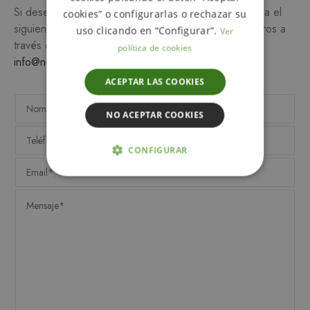
Si desea más información sobre este producto, rellena el
cookies” o configurarlas o rechazar su
siguiente formulario y/o ponte en contacto con nosotros a
uso clicando en “Configurar”.
Ver
través del teléfono
649 990 746
o escribiendo a
política de cookies
info@notemetasconlafamilia.com
ACEPTAR LAS COOKIES
NO ACEPTAR COOKIES
CONFIGURAR
ESTRICTAMENTE NECESARIAS
ANALÍTICA Y MEDICIÓN
ORIENTACIÓN
FUNCIONALIDAD