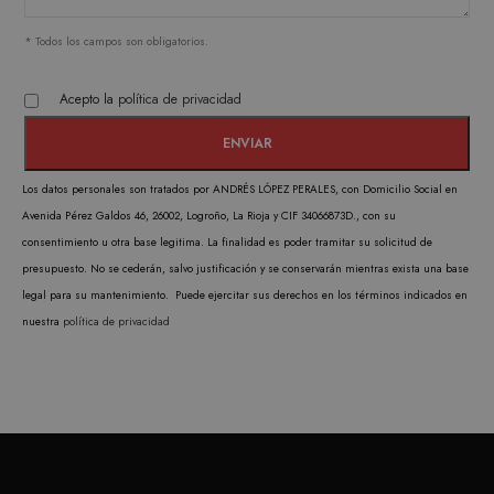
* Todos los campos son obligatorios.
Estrictamente necesarias
Analítica y medición
Orientación
Acepto la
política de privacidad
Funcionalidad
Las cookies estrictamente necesarias permiten la
funcionalidad central del sitio web, como el
Los datos personales son tratados por ANDRÉS LÓPEZ PERALES, con Domicilio Social en
inicio de sesión del usuario y la administración
de la cuenta. El sitio web no puede utilizarse
Avenida Pérez Galdos 46, 26002, Logroño, La Rioja y CIF 34066873D., con su
correctamente sin las cookies estrictamente
consentimiento u otra base legitima. La finalidad es poder tramitar su solicitud de
necesarias.
presupuesto. No se cederán, salvo justificación y se conservarán mientras exista una base
PROVEEDOR /
NOMBRE
VENCIMIENTO
DESC
legal para su mantenimiento. Puede ejercitar sus derechos en los términos indicados en
DOMINIO
nuestra
política de privacidad
CookieScriptConsent
1 mes
CookieScript
El ser
.matutehijos.es
Cooki
Scrip
utiliz
cooki
record
prefer