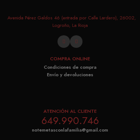
conse
de co
Avenida Pérez Galdos 46 (entrada por Calle Lardero), 26002,
los vi
Logroño, La Rioja
Es nec
que e
de co
Cooki
COMPRA ONLINE
Scrip
Condiciones de compra
funci
Envío y devoluciones
corre
PROVEEDOR /
ATENCIÓN AL CLIENTE
NOMBRE
VENCIMIENTO
DESCRIPC
DOMINIO
PROVEEDOR /
649.990.746
NOMBRE
VENCIMIENTO
DESCRIP
DOMINIO
iciybucv
www.matutehijos.es
5 días
PROVEEDOR /
NOMBRE
VENCIMIENTO
DESC
notemetasconlafamilia@gmail.com
_gat_UA-
.matutehijos.es
60 segundos
DOMINIO
This is a 
r1fb30uj
www.matutehijos.es
5 días
30281151-40
type cook
YSC
Sesión
Google LLC