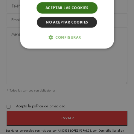
ACEPTAR LAS COOKIES
NO ACEPTAR COOKIES
CONFIGURAR
ESTRICTAMENTE NECESARIAS
ANALÍTICA Y MEDICIÓN
ORIENTACIÓN
* Todos los campos son obligatorios.
FUNCIONALIDAD
Acepto la
política de privacidad
Estrictamente necesarias
Analítica y medición
Orientación
Los datos personales son tratados por ANDRÉS LÓPEZ PERALES, con Domicilio Social en