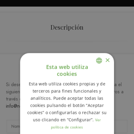
Descripción
×
Esta web utiliza
Más información
cookies
ENGLISH
Esta web utiliza cookies propias y de
Si desea más información sobre este producto, rellena el
SPANISH
terceros para fines funcionales y
siguiente formulario y/o ponte en contacto con nosotros a
analíticos. Puede aceptar todas las
través del teléfono
649 990 746
o escribiendo a
cookies pulsando el botón “Aceptar
info@notemetasconlafamilia.com
cookies” o configurarlas o rechazar su
uso clicando en “Configurar”.
Ver
política de cookies