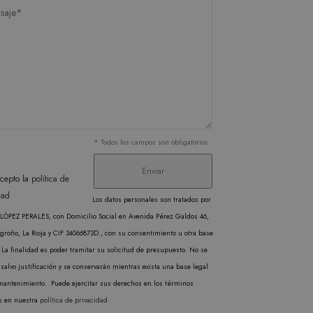
recordar las preferencias
ecesario que el banner de
e.
SCRIPCIÓN
* Todos los campos son obligatorios.
ere the pattern element on
s de videos incrustados.
unt or website it relates
cepto la
política de
imit the amount of data
dad
Los datos personales son tratados por
miento de las preferencias
ÓPEZ PERALES, con Domicilio Social en Avenida Pérez Galdos 46,
 los sitios; también
groño, La Rioja y CIF 34066873D., con su consentimiento u otra base
ilizando la versión nueva o
l Analytics, que es una
 La finalidad es poder tramitar su solicitud de presupuesto. No se
gle más utilizado. Esta
salvo justificación y se conservarán mientras exista una base legal
ando un número generado
cabo información sobre
mantenimiento. Puede ejercitar sus derechos en los términos
en cada solicitud de
publicidad que el usuario
s en nuestra
política de privacidad
isitantes, sesiones y