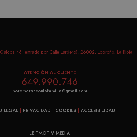
final haya visto antes de visitar dicho sitio web.
campañas para los informes de análisis de sitios. De fo
1 año
ogle LLC
después de 2 años, aunque los propietarios de sitios we
Esta cookie es establecida por Doubleclick y lleva a 
ubleclick.net
cómo el usuario final utiliza el sitio web y cualquier 
1 día
e LLC
Google Analytics establece esta cookie. Almacena y actua
ehijos.es
final haya visto antes de visitar dicho sitio web.
cada página visitada y se utiliza para contar y rastrear pág
1 año 1 mes
e LLC
Este nombre de cookie está asociado con Google Universa
ehijos.es
actualización significativa del servicio de análisis de Goo
aldos 46 (entrada por Calle Lardero), 26002, Logroño, La Rioja
cookie se utiliza para distinguir usuarios únicos asign
aleatoriamente como identificador de cliente. Se incluye 
ATENCIÓN AL CLIENTE
página de un sitio y se utiliza para calcular los datos de v
649.990.746
campañas para los informes de análisis de sitios. De fo
después de 2 años, aunque los propietarios de sitios we
notemetasconlafamilia@gmail.com
O LEGAL
|
PRIVACIDAD
|
COOKIES
|
ACCESIBILIDAD
LEITMOTIV MEDIA