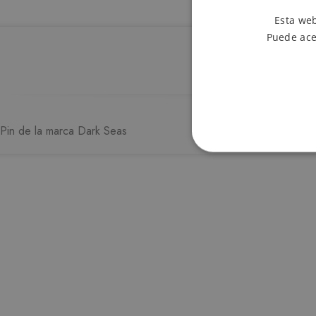
Esta web
Puede ace
Descripci
Pin de la marca Dark Seas
ESTRICTAMENTE
FUNCIONALIDA
Las cookies estrictamente ne
la cuenta. El sitio web no p