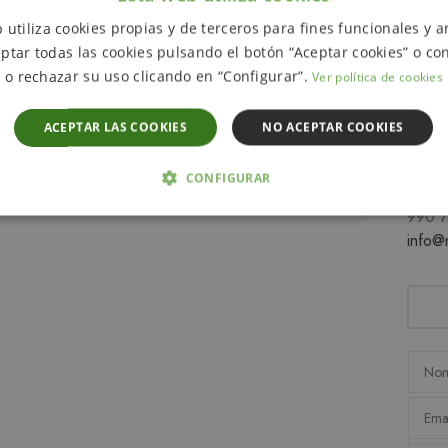
 utiliza cookies propias y de terceros para fines funcionales y an
ptar todas las cookies pulsando el botón “Aceptar cookies” o con
o rechazar su uso clicando en “Configurar”.
Ver política de cookies
ón
ACEPTAR LAS COOKIES
NO ACEPTAR COOKIES
Si de
rellen
CONFIGURAR
conta
990 
 NECESARIAS
ANALÍTICA Y MEDICIÓN
ORIENTACIÓN
info@
D
Estrictamente necesarias
Analítica y medición
Orientación
Funcionalida
cesarias permiten la funcionalidad central del sitio web, como el inicio de sesión del u
uede utilizarse correctamente sin las cookies estrictamente necesarias.