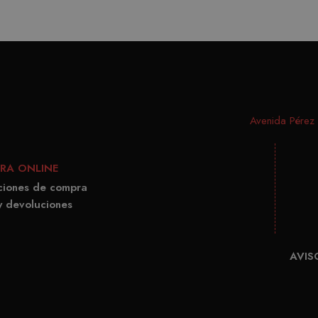
IDE
Go
.do
_gid
Googl
.matut
_ga
Googl
.matut
Avenida Pérez G
RA ONLINE
ciones de compra
y devoluciones
AVIS