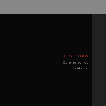
rma predeterminada, caduca
b pueden personalizarlo.
cabo información sobre
publicidad que el usuario
liza un valor único para
inas vistas.
l Analytics, que es una
gle más utilizado. Esta
ando un número generado
en cada solicitud de
CONÓCENOS
isitantes, sesiones y
rma predeterminada, caduca
Quiénes somos
b pueden personalizarlo.
Contacto