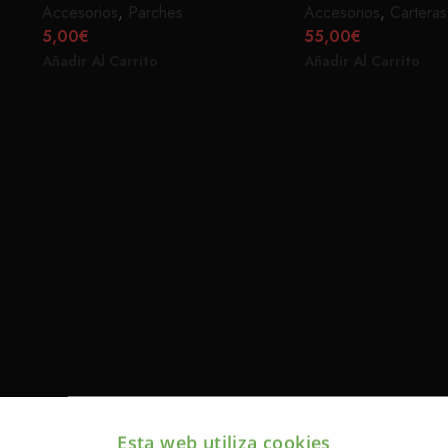
Accesorios
,
Parches
Accesorios
,
Carteras
5,00
€
55,00
€
Añadir Al Carrito
Añadir Al Carrito
Esta web utiliza cookies