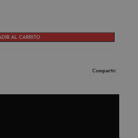
DIR AL CARRITO
Compartir:
ET BLACK
GUITARIST WALLET TOBACCO