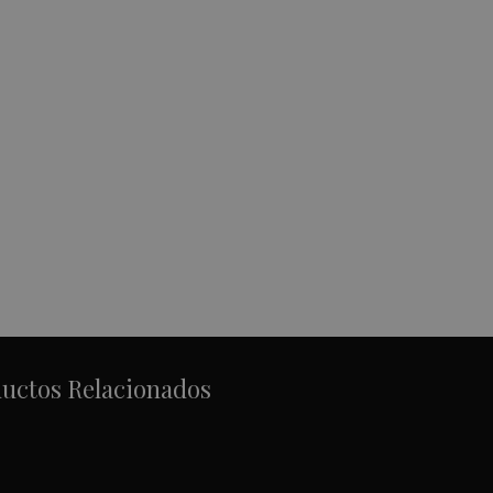
uctos Relacionados
OD BRIXTON BROWN
BROOD BRIXTON GREY