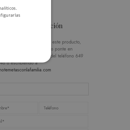
alíticos.
ENGLISH
figurarlas
SPANISH
Más información
sea más información sobre este producto,
a el siguiente formulario y/o ponte en
cto con nosotros a través del teléfono
649
746
o escribiendo a
notemetasconlafamilia.com
d
suario y la administración de