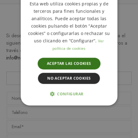
Esta web utiliza cookies propias y de
SPANISH
terceros para fines funcionales y
Más información
analíticos. Puede aceptar todas las
cookies pulsando el botón “Aceptar
cookies” o configurarlas o rechazar su
Si desea más información sobre este producto, rellena el
uso clicando en “Configurar”.
Ver
siguiente formulario y/o ponte en contacto con nosotros a
política de cookies
través del teléfono
649 990 746
o escribiendo a
info@notemetasconlafamilia.com
ACEPTAR LAS COOKIES
NO ACEPTAR COOKIES
CONFIGURAR
ESTRICTAMENTE NECESARIAS
ANALÍTICA Y MEDICIÓN
ORIENTACIÓN