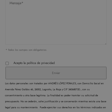
FUNCIONALIDAD
Estrictamente necesarias
Analítica y medición
Orientación
Funcionalidad
* Todos los campos son obligatorios.
Las cookies estrictamente necesarias permiten la
funcionalidad central del sitio web, como el
Acepto la
política de privacidad
inicio de sesión del usuario y la administración
de la cuenta. El sitio web no puede utilizarse
correctamente sin las cookies estrictamente
necesarias.
Los datos personales son tratados por ANDRÉS LÓPEZ PERALES, con Domicilio Social en
PROVEEDOR /
NOMBRE
VENCIMIENTO
DESC
DOMINIO
Avenida Pérez Galdos 46, 26002, Logroño, La Rioja y CIF 34066873D., con su
consentimiento u otra base legitima. La finalidad es poder tramitar su solicitud de
CookieScriptConsent
1 mes
CookieScript
El ser
.matutehijos.es
presupuesto. No se cederán, salvo justificación y se conservarán mientras exista una base
Cooki
legal para su mantenimiento. Puede ejercitar sus derechos en los términos indicados en
Scrip