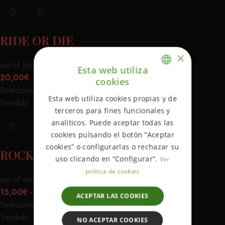
RIDE OR DIE
×
out of stock
Esta web utiliza
20,00
€
cookies
ENGLISH
Seleccionar opciones
Esta web utiliza cookies propias y de
Vendido
SPANISH
terceros para fines funcionales y
analíticos. Puede aceptar todas las
cookies pulsando el botón “Aceptar
cookies” o configurarlas o rechazar su
ROCKERS B/N
uso clicando en “Configurar”.
Ver
política de cookies
out of stock
15,00
€
-
20,00
€
ACEPTAR LAS COOKIES
Seleccionar opciones
Vendido
NO ACEPTAR COOKIES