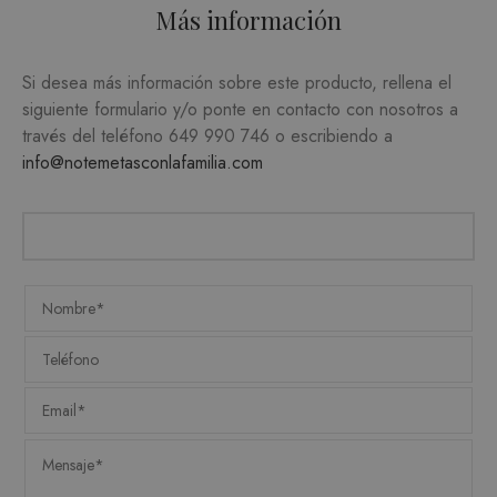
Más información
de la cuenta. El sitio web no puede utilizarse
correctamente sin las cookies estrictamente
necesarias.
Si desea más información sobre este producto, rellena el
PROVEEDOR /
NOMBRE
VENCIMIENTO
DESC
DOMINIO
siguiente formulario y/o ponte en contacto con nosotros a
través del teléfono
649 990 746
o escribiendo a
CookieScriptConsent
1 mes
CookieScript
El ser
.matutehijos.es
info@notemetasconlafamilia.com
Cooki
Scrip
utiliz
cooki
record
prefer
conse
de co
los vi
Es nec
que e
de co
Cooki