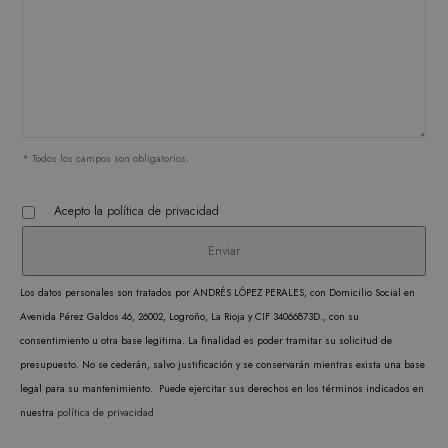
Scrip
funci
corre
* Todos los campos son obligatorios.
PROVEEDOR /
NOMBRE
VENCIMIENTO
DESCRIPC
DOMINIO
PROVEEDOR /
NOMBRE
VENCIMIENTO
DESCRIP
DOMINIO
Acepto la
política de privacidad
iciybucv
www.matutehijos.es
5 días
PROVEEDOR /
NOMBRE
VENCIMIENTO
DESC
_gat_UA-
.matutehijos.es
60 segundos
DOMINIO
This is a 
r1fb30uj
www.matutehijos.es
5 días
30281151-40
type cook
YSC
Sesión
Google LLC
YouT
hew3qcwu
www.matutehijos.es
5 días
.youtube.com
by Googl
Los datos personales son tratados por ANDRÉS LÓPEZ PERALES, con Domicilio Social en
establ
Analytics
Avenida Pérez Galdos 46, 26002, Logroño, La Rioja y CIF 34066873D., con su
cooki
the patte
consentimiento u otra base legitima. La finalidad es poder tramitar su solicitud de
rastre
element o
presupuesto. No se cederán, salvo justificación y se conservarán mientras exista una base
vistas
name con
legal para su mantenimiento. Puede ejercitar sus derechos en los términos indicados en
video
the uniqu
nuestra
política de privacidad
incrus
identity 