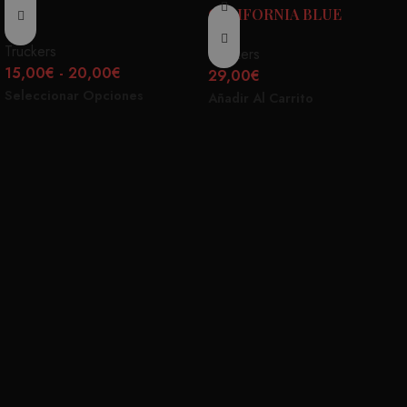
B/N
CALIFORNIA BLUE
Truckers
Truckers
15,00
€
-
20,00
€
29,00
€
Seleccionar Opciones
Añadir Al Carrito