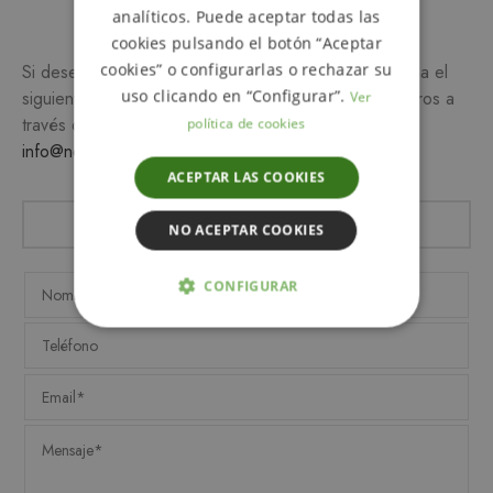
Más información
analíticos. Puede aceptar todas las
cookies pulsando el botón “Aceptar
cookies” o configurarlas o rechazar su
Si desea más información sobre este producto, rellena el
uso clicando en “Configurar”.
siguiente formulario y/o ponte en contacto con nosotros a
Ver
través del teléfono
649 990 746
o escribiendo a
política de cookies
info@notemetasconlafamilia.com
ACEPTAR LAS COOKIES
NO ACEPTAR COOKIES
CONFIGURAR
ESTRICTAMENTE NECESARIAS
ANALÍTICA Y MEDICIÓN
ORIENTACIÓN
FUNCIONALIDAD