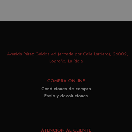
record
prefer
conse
de co
los vi
Es nec
que e
Avenida Pérez Galdos 46 (entrada por Calle Lardero), 26002,
de co
Logroño, La Rioja
Cooki
Scrip
funci
COMPRA ONLINE
corre
Condiciones de compra
Envío y devoluciones
PROVEEDOR /
NOMBRE
VENCIMIENTO
DESCRIPC
DOMINIO
PROVEEDOR /
NOMBRE
VENCIMIENTO
DESCRIP
DOMINIO
ATENCIÓN AL CLIENTE
iciybucv
www.matutehijos.es
5 días
PROVEEDOR /