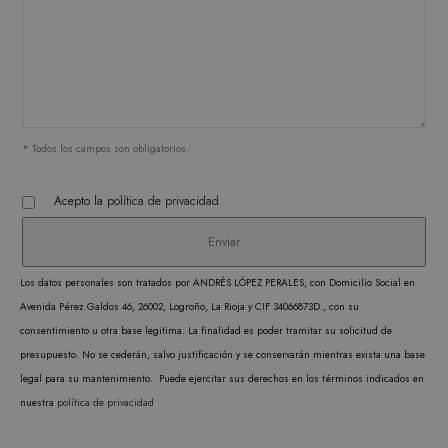
Estrictamente necesarias
Analítica y medición
Orientación
Funcionalidad
* Todos los campos son obligatorios.
Las cookies estrictamente necesarias permiten la
Acepto la
política de privacidad
funcionalidad central del sitio web, como el
inicio de sesión del usuario y la administración
de la cuenta. El sitio web no puede utilizarse
correctamente sin las cookies estrictamente
necesarias.
Los datos personales son tratados por ANDRÉS LÓPEZ PERALES, con Domicilio Social en
PROVEEDOR /
NOMBRE
VENCIMIENTO
DESC
Avenida Pérez Galdos 46, 26002, Logroño, La Rioja y CIF 34066873D., con su
DOMINIO
consentimiento u otra base legitima. La finalidad es poder tramitar su solicitud de
CookieScriptConsent
1 mes
CookieScript
El ser
presupuesto. No se cederán, salvo justificación y se conservarán mientras exista una base
.matutehijos.es
Cooki
legal para su mantenimiento. Puede ejercitar sus derechos en los términos indicados en
Scrip
nuestra
política de privacidad
utiliz
cooki