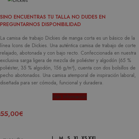
SINO ENCUENTRAS TU TALLA NO DUDES EN
PREGUNTARNOS DISPONIBILIDAD
La camisa de trabajo Dickies de manga corta es un básico de la
línea Icons de Dickies.
Una auténtica camisa de trabajo de corte
relajado, abotonada y con bajo recto.
Confeccionada en nuestra
exclusiva sarga ligera de mezcla de poliéster y algodón (65 %
poliéster, 35 % algodón, 156 g/m²), cuenta con dos bolsillos de
pecho abotonados.
Una camisa atemporal de inspiración laboral,
diseñada para ser cómoda, funcional y duradera.
Más Información
55,00
€
L
M
S
XL
XS
XXL