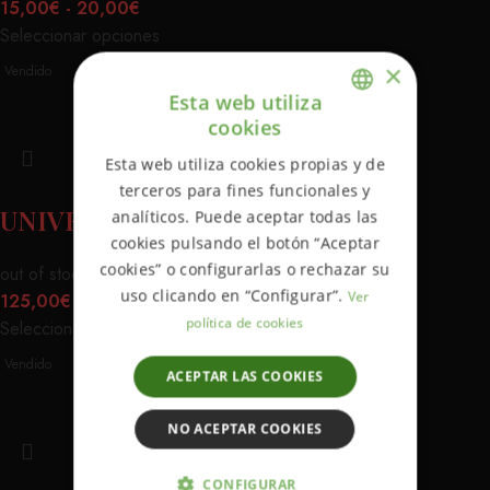
15,00
€
-
20,00
€
Seleccionar opciones
×
Vendido
Esta web utiliza
cookies
ENGLISH
Esta web utiliza cookies propias y de
SPANISH
terceros para fines funcionales y
UNIVERSITARIA VON DUTCH
analíticos. Puede aceptar todas las
cookies pulsando el botón “Aceptar
cookies” o configurarlas o rechazar su
out of stock
uso clicando en “Configurar”.
Ver
125,00
€
política de cookies
Seleccionar opciones
Vendido
ACEPTAR LAS COOKIES
NO ACEPTAR COOKIES
CONFIGURAR