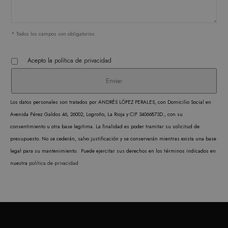
corre
* Todos los campos son obligatorios.
Acepto la
política de privacidad
PROVEEDOR /
NOMBRE
VENCIMIENTO
DESCRIPC
DOMINIO
PROVEEDOR /
NOMBRE
VENCIMIENTO
DESCRIP
DOMINIO
iciybucv
www.matutehijos.es
5 días
PROVEEDOR /
NOMBRE
VENCIMIENTO
DESC
_gat_UA-
.matutehijos.es
60 segundos
DOMINIO
This is a 
Los datos personales son tratados por ANDRÉS LÓPEZ PERALES, con Domicilio Social en
r1fb30uj
www.matutehijos.es
5 días
30281151-40
type cook
YSC
Sesión
Google LLC
Avenida Pérez Galdos 46, 26002, Logroño, La Rioja y CIF 34066873D., con su
YouT
hew3qcwu
www.matutehijos.es
5 días
.youtube.com
by Googl
consentimiento u otra base legitima. La finalidad es poder tramitar su solicitud de
establ
Analytics
presupuesto. No se cederán, salvo justificación y se conservarán mientras exista una base
cooki
the patte
legal para su mantenimiento. Puede ejercitar sus derechos en los términos indicados en
rastre
element o
nuestra
política de privacidad
vistas
name con
video
the uniqu
incrus
identity 
VISITOR_INFO1_LIVE
6 meses
Google LLC
Youtu
of the ac
.youtube.com
establ
or website