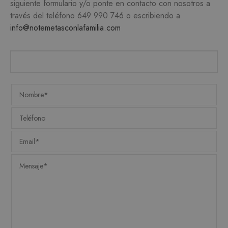
necesarias.
siguiente formulario y/o ponte en contacto con nosotros a
través del teléfono
649 990 746
o escribiendo a
PROVEEDOR /
NOMBRE
VENCIMIENTO
DESC
DOMINIO
info@notemetasconlafamilia.com
CookieScriptConsent
1 mes
CookieScript
El ser
.matutehijos.es
Cooki
Scrip
utiliz
cooki
record
prefer
conse
de co
los vi
Es nec
que e
de co
Cooki
Scrip
funci