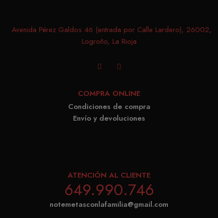
cooki
relates to. 
realiz
variation 
Avenida Pérez Galdos 46 (entrada por Calle Lardero), 26002,
segui
_gat cook
Logroño, La Rioja
de las
which is 
prefer
limit the
del us
amount o
para l
recorded 
video
Google on
COMPRA ONLINE
Youtu
traffic vo
Condiciones de compra
incru
websites.
Envío y devoluciones
en los
_ga_8GJGNR375D
.matutehijos.es
1 año 1 mes
Este nom
tambi
cookie es
pued
asociado 
determ
Google
el vis
ATENCIÓN AL CLIENTE
Universal
del si
649.990.746
Analytics,
está
una
notemetasconlafamilia@gmail.com
utiliz
actualizac
versi