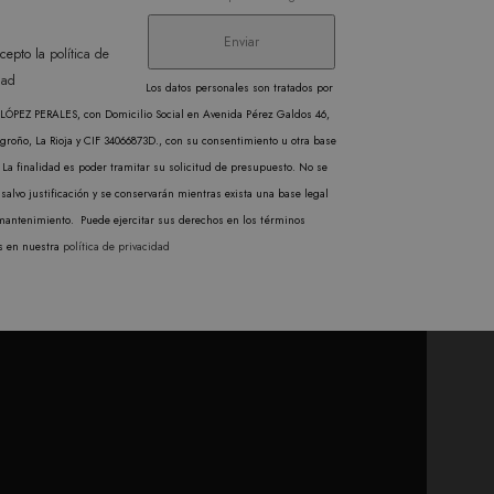
 los sitios; también
ilizando la versión nueva o
l Analytics, que es una
cepto la
política de
gle más utilizado. Esta
dad
Los datos personales son tratados por
ando un número generado
cabo información sobre
ÓPEZ PERALES, con Domicilio Social en Avenida Pérez Galdos 46,
en cada solicitud de
publicidad que el usuario
groño, La Rioja y CIF 34066873D., con su consentimiento u otra base
isitantes, sesiones y
 La finalidad es poder tramitar su solicitud de presupuesto. No se
rma predeterminada, caduca
salvo justificación y se conservarán mientras exista una base legal
b pueden personalizarlo.
cabo información sobre
mantenimiento. Puede ejercitar sus derechos en los términos
publicidad que el usuario
liza un valor único para
s en nuestra
política de privacidad
inas vistas.
l Analytics, que es una
gle más utilizado. Esta
ando un número generado
en cada solicitud de
isitantes, sesiones y
rma predeterminada, caduca
b pueden personalizarlo.