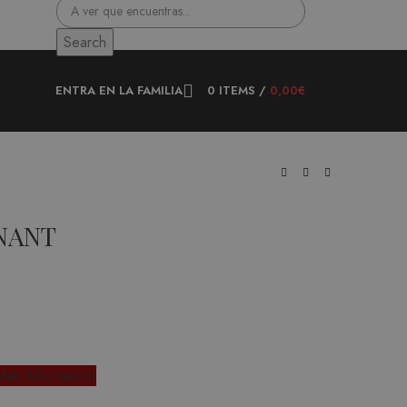
Search
ENTRA EN LA FAMILIA
0
ITEMS
/
0,00
€
NANT
Más Información