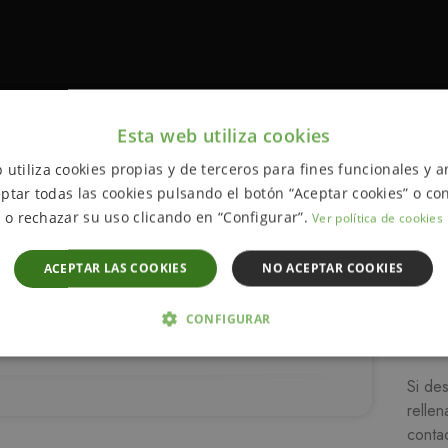
Esta web utiliza cookies
 utiliza cookies propias y de terceros para fines funcionales y an
ptar todas las cookies pulsando el botón “Aceptar cookies” o con
o rechazar su uso clicando en “Configurar”.
Ver política de cookies
ACEPTAR LAS COOKIES
NO ACEPTAR COOKIES
CONFIGURAR
ón
 NECESARIAS
ANALÍTICA Y MEDICIÓN
ORIENTACIÓN
Si de
rellen
D
conta