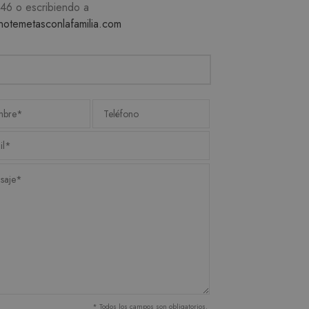
746
o escribiendo a
notemetasconlafamilia.com
d
suario y la administración de
recordar las preferencias
ecesario que el banner de
e.
SCRIPCIÓN
ere the pattern element on
s de videos incrustados.
unt or website it relates
imit the amount of data
miento de las preferencias
* Todos los campos son obligatorios.