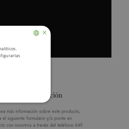
UNIVER
×
Hombre
,
70,00
€
alíticos.
ENGLISH
Seleccio
figurarlas
SPANISH
Más información
sea más información sobre este producto,
a el siguiente formulario y/o ponte en
cto con nosotros a través del teléfono
649