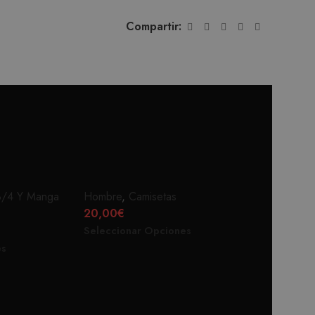
Compartir:
ILLO
RIDE HARD
3/4 Y Manga
Hombre
,
Camisetas
20,00
€
Seleccionar Opciones
es