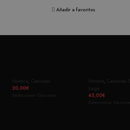
Añadir a favoritos
PRAY BLANCA
RAYAS AZUL AMAR
Hombre
,
Camisetas
Hombre
,
Camisetas 
20,00
€
Larga
45,00
€
Seleccionar Opciones
Seleccionar Opcion