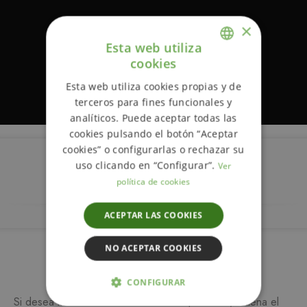
×
Esta web utiliza
cookies
ENGLISH
Esta web utiliza cookies propias y de
SPANISH
terceros para fines funcionales y
analíticos. Puede aceptar todas las
cookies pulsando el botón “Aceptar
cookies” o configurarlas o rechazar su
uso clicando en “Configurar”.
Ver
Descripción
política de cookies
ACEPTAR LAS COOKIES
NO ACEPTAR COOKIES
Más información
CONFIGURAR
Si desea más información sobre este producto, rellena el