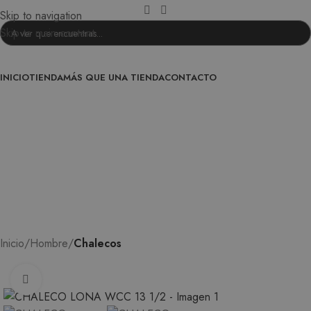
Skip to navigation
Skip to main content
INICIO
TIENDA
MÁS QUE UNA TIENDA
CONTACTO
ENTRA EN LA FAMILIA
0
/
0,00
€
Inicio
Hombre
Chalecos
Ampliar