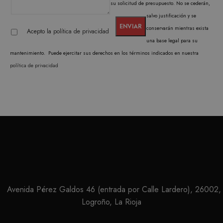
NOMBRE
VENCIMIENTO
DESC
su solicitud de presupuesto. No se cederán,
DOMINIO
salvo justificación y se
CookieScriptConsent
1 mes
El ser
CookieScript
Cooki
conservarán mientras exista
.matutehijos.es
Acepto la
política de privacidad
Scrip
una base legal para su
utiliz
cooki
mantenimiento. Puede ejercitar sus derechos en los términos indicados en nuestra
record
prefer
política de privacidad
conse
de co
los vi
Es nec
que e
de co
Cooki
Scrip
funci
corre
PROVEEDOR /
Avenida Pérez Galdos 46 (entrada por Calle Lardero), 26002,
NOMBRE
VENCIMIENTO
DESCRIPC
DOMINIO
PROVEEDOR /
NOMBRE
VENCIMIENTO
DESCRIP
Logroño, La Rioja
DOMINIO
iciybucv
www.matutehijos.es
5 días
PROVEEDOR /
NOMBRE
VENCIMIENTO
DESC
_gat_UA-
.matutehijos.es
60 segundos
This is a 
DOMINIO
r1fb30uj
www.matutehijos.es
5 días