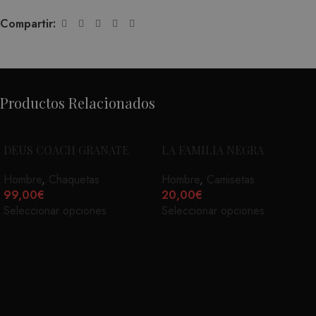
Compartir:
Productos Relacionados
DEUS COACH GRANATE
LA FAMILIA NEGRA
Hombre
,
Chaquetas
Hombre
,
Camisetas
99,00
€
20,00
€
Seleccionar opciones
Seleccionar opciones