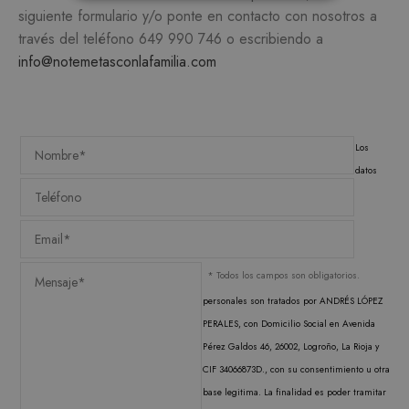
ESTRICTAMENTE NECESARIAS
siguiente formulario y/o ponte en contacto con nosotros a
través del teléfono
649 990 746
o escribiendo a
ANALÍTICA Y MEDICIÓN
info@notemetasconlafamilia.com
ORIENTACIÓN
FUNCIONALIDAD
Los
datos
Estrictamente necesarias
Analítica y medición
Orientación
Funcionalidad
* Todos los campos son obligatorios.
personales son tratados por ANDRÉS LÓPEZ
Las cookies estrictamente necesarias permiten la
funcionalidad central del sitio web, como el
PERALES, con Domicilio Social en Avenida
inicio de sesión del usuario y la administración
Pérez Galdos 46, 26002, Logroño, La Rioja y
de la cuenta. El sitio web no puede utilizarse
correctamente sin las cookies estrictamente
CIF 34066873D., con su consentimiento u otra
necesarias.
base legitima. La finalidad es poder tramitar
PROVEEDOR /