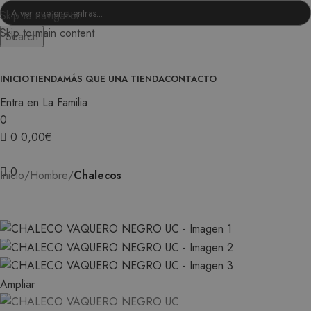
Skip to navigation
Skip to main content
Search
INICIO
TIENDA
MÁS QUE UNA TIENDA
CONTACTO
Entra en La Familia
0
0
0,00
€
0
Inicio
Hombre
Chalecos
Ampliar