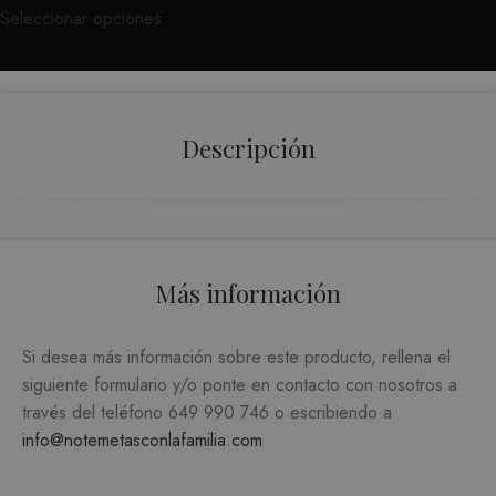
Seleccionar opciones
ORIENTACIÓN
FUNCIONALIDAD
Descripción
Estrictamente necesarias
Analítica y medición
Orientación
Funcionalidad
Más información
Las cookies estrictamente necesarias permiten la
funcionalidad central del sitio web, como el
inicio de sesión del usuario y la administración
de la cuenta. El sitio web no puede utilizarse
Si desea más información sobre este producto, rellena el
correctamente sin las cookies estrictamente
necesarias.
siguiente formulario y/o ponte en contacto con nosotros a
través del teléfono
649 990 746
o escribiendo a
PROVEEDOR /
NOMBRE
VENCIMIENTO
DESC
DOMINIO
info@notemetasconlafamilia.com
CookieScriptConsent
1 mes
El ser
CookieScript
Cooki
.matutehijos.es
Scrip