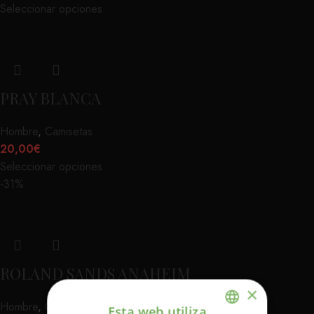
Seleccionar opciones
PRAY BLANCA
Hombre
,
Camisetas
20,00
€
Seleccionar opciones
-31%
ROLAND SANDS ANAHEIM
×
Hombre
,
Chaquetas
Esta web utiliza