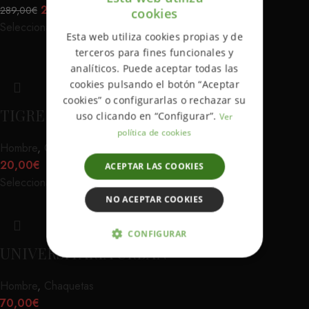
200,00
€
289,00
€
cookies
ENGLISH
Seleccionar opciones
Esta web utiliza cookies propias y de
SPANISH
terceros para fines funcionales y
analíticos. Puede aceptar todas las
cookies pulsando el botón “Aceptar
cookies” o configurarlas o rechazar su
TIGRE
uso clicando en “Configurar”.
Ver
política de cookies
Hombre
,
Camisetas
20,00
€
ACEPTAR LAS COOKIES
Seleccionar opciones
NO ACEPTAR COOKIES
CONFIGURAR
UNIVERSITARIA URBAN
ESTRICTAMENTE NECESARIAS
Hombre
,
Chaquetas
ANALÍTICA Y MEDICIÓN
70,00
€