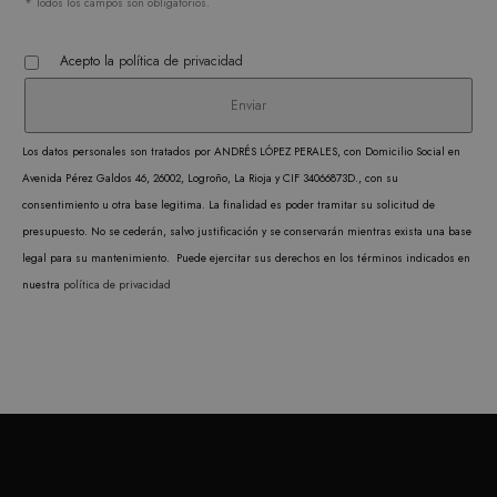
* Todos los campos son obligatorios.
Estrictamente necesarias
Acepto la
política de privacidad
Analítica y medición
Orientación
Funcionalidad
Las cookies estrictamente necesarias permiten la
Los datos personales son tratados por ANDRÉS LÓPEZ PERALES, con Domicilio Social en
funcionalidad central del sitio web, como el
Avenida Pérez Galdos 46, 26002, Logroño, La Rioja y CIF 34066873D., con su
inicio de sesión del usuario y la administración
de la cuenta. El sitio web no puede utilizarse
consentimiento u otra base legitima. La finalidad es poder tramitar su solicitud de
correctamente sin las cookies estrictamente
presupuesto. No se cederán, salvo justificación y se conservarán mientras exista una base
necesarias.
legal para su mantenimiento. Puede ejercitar sus derechos en los términos indicados en
PROVEEDOR /
NOMBRE
VENCIMIENTO
DESC
nuestra
política de privacidad
DOMINIO
CookieScriptConsent
1 mes
CookieScript
El ser
.matutehijos.es
Cooki
Scrip
utiliz
cooki
record
prefer