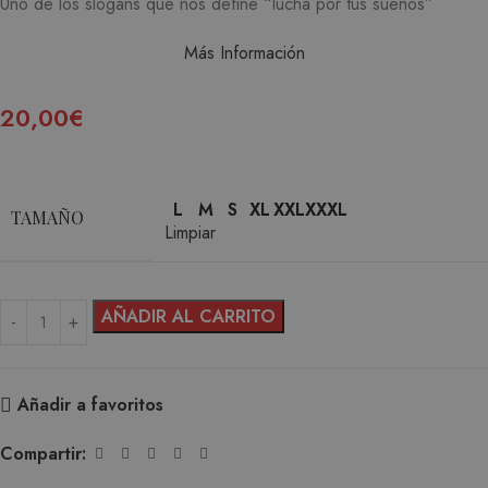
Uno de los slogans que nos define “lucha por tus sueños”
Más Información
20,00
€
L
M
S
XL
XXL
XXXL
TAMAÑO
Limpiar
AÑADIR AL CARRITO
Añadir a favoritos
Compartir: