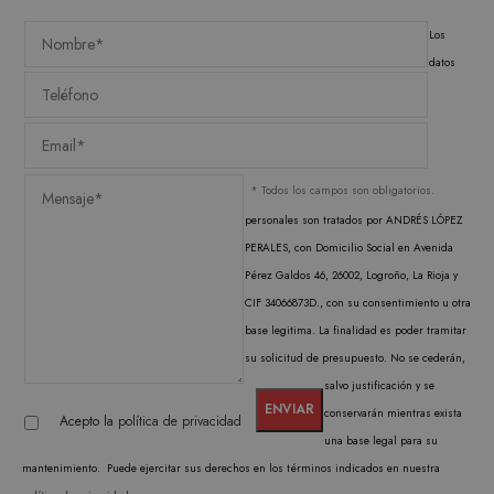
Los
ORIENTACIÓN
datos
FUNCIONALIDAD
* Todos los campos son obligatorios.
Estrictamente necesarias
personales son tratados por ANDRÉS LÓPEZ
Analítica y medición
Orientación
PERALES, con Domicilio Social en Avenida
Funcionalidad
Pérez Galdos 46, 26002, Logroño, La Rioja y
Las cookies estrictamente necesarias permiten la
CIF 34066873D., con su consentimiento u otra
funcionalidad central del sitio web, como el
base legitima. La finalidad es poder tramitar
inicio de sesión del usuario y la administración
de la cuenta. El sitio web no puede utilizarse
su solicitud de presupuesto. No se cederán,
correctamente sin las cookies estrictamente
necesarias.
salvo justificación y se
conservarán mientras exista
PROVEEDOR /
Acepto la
política de privacidad
NOMBRE
VENCIMIENTO
DESC
DOMINIO
una base legal para su
CookieScriptConsent
1 mes
El ser
mantenimiento. Puede ejercitar sus derechos en los términos indicados en nuestra
CookieScript
Cooki
.matutehijos.es