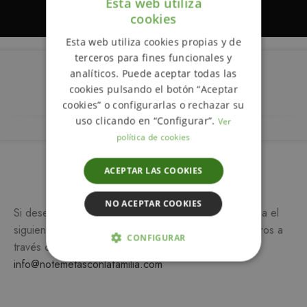
Esta web utiliza
cookies
ENGLISH
Esta web utiliza cookies propias y de
SPANISH
terceros para fines funcionales y
analíticos. Puede aceptar todas las
Descripción
cookies pulsando el botón “Aceptar
cookies” o configurarlas o rechazar su
uso clicando en “Configurar”.
Ver
política de cookies
Más información
ACEPTAR LAS COOKIES
NO ACEPTAR COOKIES
Si desea más información sobre este producto, rellena el
siguiente formulario y/o ponte en contacto con nosotros a
CONFIGURAR
través del teléfono
649 990 746
o escribiendo a
info@notemetasconlafamilia.com
ESTRICTAMENTE NECESARIAS
ANALÍTICA Y MEDICIÓN