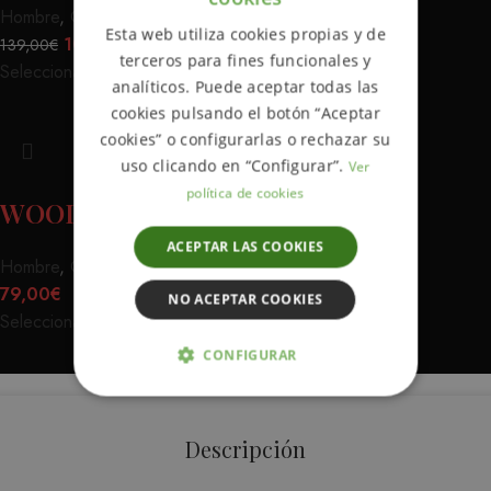
ENGLISH
Hombre
,
Camisas
,
Chaquetas
Esta web utiliza cookies propias y de
109,00
€
139,00
€
SPANISH
terceros para fines funcionales y
Seleccionar opciones
analíticos. Puede aceptar todas las
cookies pulsando el botón “Aceptar
cookies” o configurarlas o rechazar su
uso clicando en “Configurar”.
Ver
política de cookies
WOODLAND RED NAVY
ACEPTAR LAS COOKIES
Hombre
,
Camisas
79,00
€
NO ACEPTAR COOKIES
Seleccionar opciones
CONFIGURAR
ESTRICTAMENTE NECESARIAS
Descripción
ANALÍTICA Y MEDICIÓN