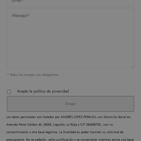
Scrip
utiliz
cooki
record
prefer
conse
de co
los vi
Es nec
que e
* Todos los campos son obligatorios.
de co
Cooki
Acepto la
política de privacidad
Scrip
funci
corre
Los datos personales son tratados por ANDRÉS LÓPEZ PERALES, con Domicilio Social en
Avenida Pérez Galdos 46, 26002, Logroño, La Rioja y CIF 34066873D., con su
consentimiento u otra base legitima. La finalidad es poder tramitar su solicitud de
presupuesto. No se cederán, salvo justificación y se conservarán mientras exista una base