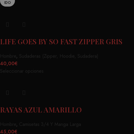
IDO
LIFE GOES BY SO FAST ZIPPER GRIS
Hombre
,
Sudaderas (Zipper, Hoodie, Sudadera)
40,00
€
Seleccionar opciones
RAYAS AZUL AMARILLO
Hombre
,
Camisetas 3/4 Y Manga Larga
45,00
€