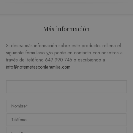
ORIENTACIÓN
FUNCIONALIDAD
Más información
Si desea más información sobre este producto, rellena el
Estrictamente necesarias
siguiente formulario y/o ponte en contacto con nosotros a
Analítica y medición
Orientación
través del teléfono
649 990 746
o escribiendo a
Funcionalidad
info@notemetasconlafamilia.com
Las cookies estrictamente necesarias permiten la
funcionalidad central del sitio web, como el
inicio de sesión del usuario y la administración
de la cuenta. El sitio web no puede utilizarse
correctamente sin las cookies estrictamente
necesarias.
PROVEEDOR /
NOMBRE
VENCIMIENTO
DESC
DOMINIO
CookieScriptConsent
1 mes
CookieScript
El ser
.matutehijos.es
Cooki