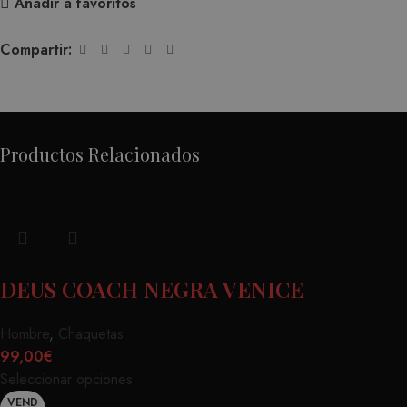
Añadir a favoritos
Compartir:
Productos Relacionados
DEUS COACH NEGRA VENICE
Hombre
,
Chaquetas
99,00
€
Seleccionar opciones
VEND