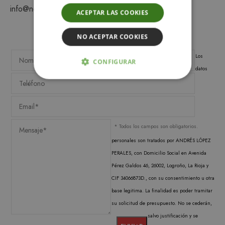
info@notemetasconlafamilia.com
ACEPTAR LAS COOKIES
NO ACEPTAR COOKIES
Los
CONFIGURAR
datos
ESTRICTAMENTE NECESARIAS
ANALÍTICA Y MEDICIÓN
* Todos los campos son obligatorios.
ORIENTACIÓN
personales son tratados por ANDRÉS LÓPEZ
PERALES, con Domicilio Social en Avenida
FUNCIONALIDAD
Pérez Galdos 46, 26002, Logroño, La Rioja y
CIF 34066873D., con su consentimiento u otra
base legitima. La finalidad es poder tramitar
Estrictamente necesarias
su solicitud de presupuesto. No se cederán,
Analítica y medición
Orientación
salvo justificación y se