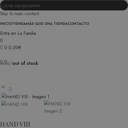
Skip to navigation
Skip to main content
INICIO
TIENDA
MÁS QUE UNA TIENDA
CONTACTO
Entra en La Familia
0
0
0,00
€
0
Inicio
out of stock
Vendido
Ampliar
HAND VIII