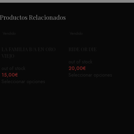
Productos Relacionados
Vendido
Vendido
LA FAMILIA B/A EN ORO
RIDE OR DIE
VIEJO
out of stock
out of stock
20,00
€
15,00
€
Seleccionar opciones
Seleccionar opciones