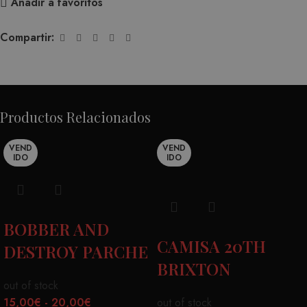
Añadir a favoritos
Compartir:
Productos Relacionados
VEND
VEND
IDO
IDO
BOBBER AND
CAMISA 20TH
DESTROY PARCHE
BRIXTON
out of stock
15,00
€
-
20,00
€
out of stock