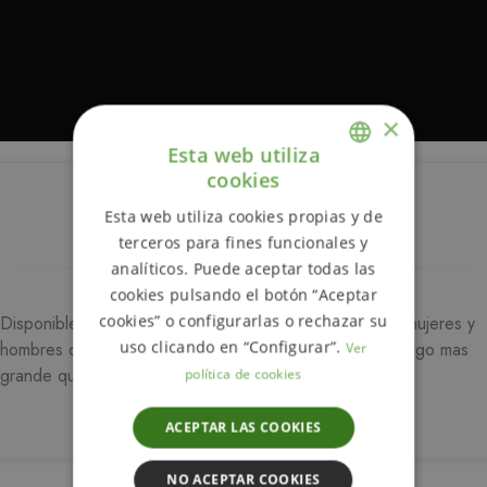
×
Esta web utiliza
cookies
ENGLISH
Descripción
Esta web utiliza cookies propias y de
SPANISH
terceros para fines funcionales y
analíticos. Puede aceptar todas las
cookies pulsando el botón “Aceptar
cookies” o configurarlas o rechazar su
Disponible en varias tallas. Pequeña (ideal para niños, mujeres y
uso clicando en “Configurar”.
hombres de cabeza pequeña), hombre y classic (esta algo mas
Ver
grande que la de hombre)
política de cookies
ACEPTAR LAS COOKIES
NO ACEPTAR COOKIES