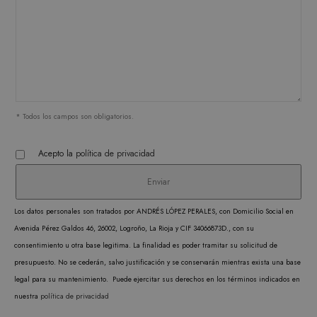
inicio de sesión del usuario y la administración
de la cuenta. El sitio web no puede utilizarse
correctamente sin las cookies estrictamente
necesarias.
PROVEEDOR /
NOMBRE
VENCIMIENTO
DESC
DOMINIO
CookieScriptConsent
1 mes
CookieScript
El ser
.matutehijos.es
Cooki
* Todos los campos son obligatorios.
Scrip
utiliz
Acepto la
política de privacidad
cooki
record
prefer
conse
Los datos personales son tratados por ANDRÉS LÓPEZ PERALES, con Domicilio Social en
de co
Avenida Pérez Galdos 46, 26002, Logroño, La Rioja y CIF 34066873D., con su
los vi
consentimiento u otra base legitima. La finalidad es poder tramitar su solicitud de
Es nec
presupuesto. No se cederán, salvo justificación y se conservarán mientras exista una base
que e
legal para su mantenimiento. Puede ejercitar sus derechos en los términos indicados en
de co
nuestra
política de privacidad
Cooki