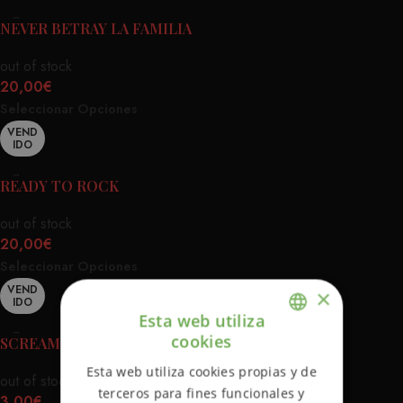
NEVER BETRAY LA FAMILIA
out of stock
20,00
€
Seleccionar Opciones
VEND
IDO
READY TO ROCK
out of stock
20,00
€
Seleccionar Opciones
VEND
×
IDO
Esta web utiliza
cookies
SCREAMING HAND STICKER
ENGLISH
Esta web utiliza cookies propias y de
out of stock
SPANISH
terceros para fines funcionales y
3,00
€