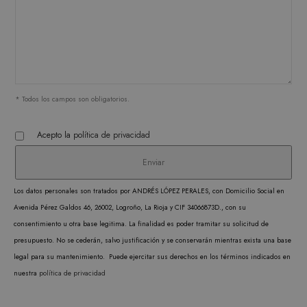
record
prefer
conse
de co
los vi
Es nec
* Todos los campos son obligatorios.
que e
de co
Acepto la
política de privacidad
Cooki
Scrip
funci
Los datos personales son tratados por ANDRÉS LÓPEZ PERALES, con Domicilio Social en
corre
Avenida Pérez Galdos 46, 26002, Logroño, La Rioja y CIF 34066873D., con su
consentimiento u otra base legitima. La finalidad es poder tramitar su solicitud de
presupuesto. No se cederán, salvo justificación y se conservarán mientras exista una base
legal para su mantenimiento. Puede ejercitar sus derechos en los términos indicados en
PROVEEDOR /
nuestra
política de privacidad
NOMBRE
VENCIMIENTO
DESCRIPC
DOMINIO
PROVEEDOR /
NOMBRE
VENCIMIENTO
DESCRIP
DOMINIO
iciybucv
www.matutehijos.es
5 días
PROVEEDOR /