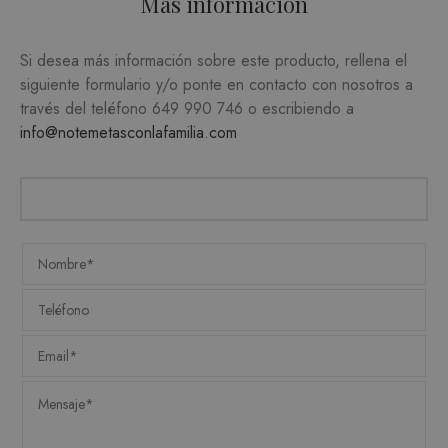
Más información
Si desea más información sobre este producto, rellena el
siguiente formulario y/o ponte en contacto con nosotros a
Estrictamente necesarias
través del teléfono
649 990 746
o escribiendo a
Analítica y medición
Orientación
info@notemetasconlafamilia.com
Funcionalidad
Las cookies estrictamente necesarias permiten la
funcionalidad central del sitio web, como el
inicio de sesión del usuario y la administración
de la cuenta. El sitio web no puede utilizarse
correctamente sin las cookies estrictamente
necesarias.
PROVEEDOR /
NOMBRE
VENCIMIENTO
DESC
DOMINIO
CookieScriptConsent
1 mes
CookieScript
El ser
.matutehijos.es
Cooki
Scrip
utiliz
cooki