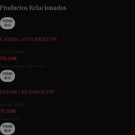
Productos Relacionados
VEND
IDO
CAMISA 20TH BRIXTON
out of stock
79,00
€
Seleccionar Opciones
VEND
IDO
DEDOS CRUZADOS PIN
out of stock
11,00
€
Leer Más
VEND
IDO