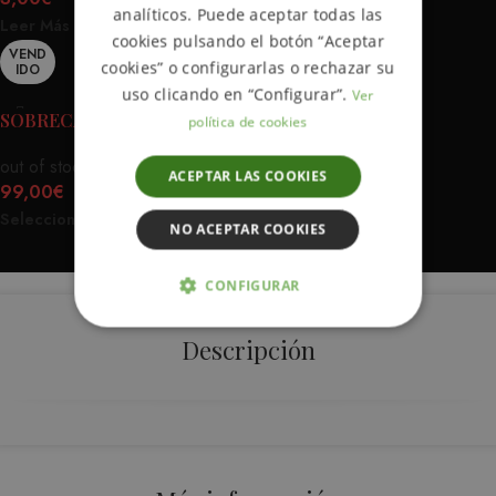
analíticos. Puede aceptar todas las
Leer Más
cookies pulsando el botón “Aceptar
VEND
cookies” o configurarlas o rechazar su
IDO
uso clicando en “Configurar”.
Ver
SOBRECAMISA AGUILA VAQUERA
política de cookies
out of stock
ACEPTAR LAS COOKIES
99,00
€
Seleccionar Opciones
NO ACEPTAR COOKIES
CONFIGURAR
ESTRICTAMENTE NECESARIAS
Descripción
ANALÍTICA Y MEDICIÓN
ORIENTACIÓN
FUNCIONALIDAD