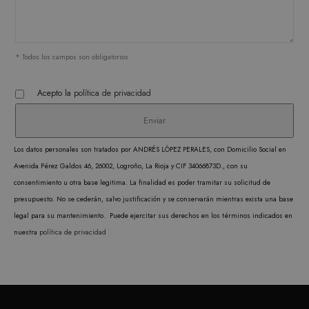
prefer
conse
de co
los vi
* Todos los campos son obligatorios.
Es nec
que e
Acepto la
política de privacidad
de co
Cooki
Scrip
Los datos personales son tratados por ANDRÉS LÓPEZ PERALES, con Domicilio Social en
funci
Avenida Pérez Galdos 46, 26002, Logroño, La Rioja y CIF 34066873D., con su
corre
consentimiento u otra base legitima. La finalidad es poder tramitar su solicitud de
presupuesto. No se cederán, salvo justificación y se conservarán mientras exista una base
legal para su mantenimiento. Puede ejercitar sus derechos en los términos indicados en
nuestra
política de privacidad
PROVEEDOR /
NOMBRE
VENCIMIENTO
DESCRIPC
DOMINIO
PROVEEDOR /
NOMBRE
VENCIMIENTO
DESCRIP
DOMINIO
iciybucv
www.matutehijos.es
5 días
PROVEEDOR /
NOMBRE
VENCIMIENTO
DESC
_gat_UA-
.matutehijos.es
60 segundos
DOMINIO
This is a 
r1fb30uj
www.matutehijos.es
5 días
30281151-40