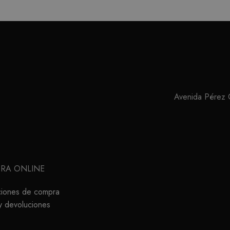
Avenida Pérez Ga
RA ONLINE
ciones de compra
y devoluciones