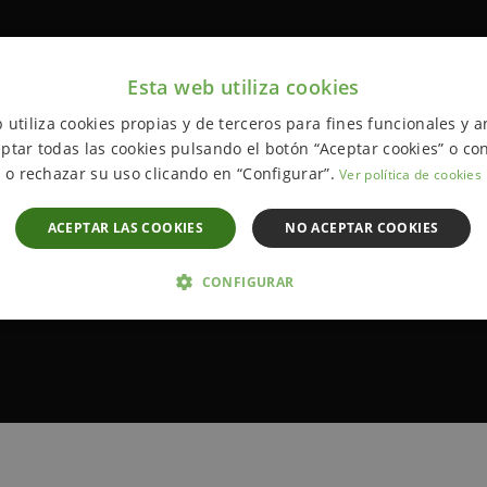
Esta web utiliza cookies
 utiliza cookies propias y de terceros para fines funcionales y an
ptar todas las cookies pulsando el botón “Aceptar cookies” o con
o rechazar su uso clicando en “Configurar”.
Ver política de cookies
ACEPTAR LAS COOKIES
NO ACEPTAR COOKIES
CONFIGURAR
 NECESARIAS
ANALÍTICA Y MEDICIÓN
ORIENTACIÓN
D
Estrictamente necesarias
Analítica y medición
Orientación
Funcionalida