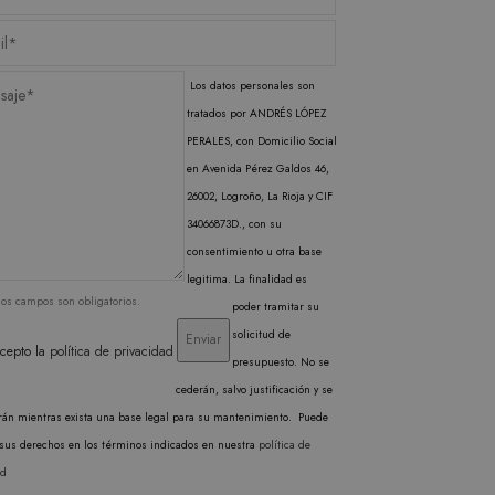
liza un valor único para
cabo información sobre
inas vistas.
publicidad que el usuario
l Analytics, que es una
gle más utilizado. Esta
Los datos personales son
ando un número generado
en cada solicitud de
tratados por ANDRÉS LÓPEZ
isitantes, sesiones y
rma predeterminada, caduca
PERALES, con Domicilio Social
b pueden personalizarlo.
en Avenida Pérez Galdos 46,
26002, Logroño, La Rioja y CIF
34066873D., con su
consentimiento u otra base
legitima. La finalidad es
los campos son obligatorios.
poder tramitar su
solicitud de
cepto la
política de privacidad
presupuesto. No se
cederán, salvo justificación y se
rán mientras exista una base legal para su mantenimiento. Puede
r sus derechos en los términos indicados en nuestra
política de
ad