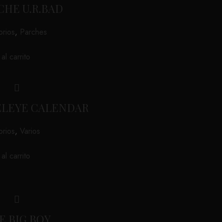
CHE U.R.BAD
rios
,
Parches
€
al carrito
ELEYE CALENDAR
rios
,
Varios
€
al carrito
E BIG BOY