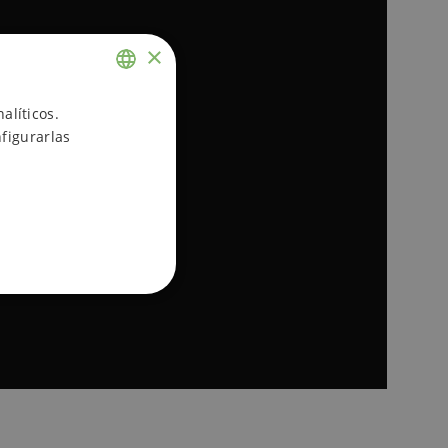
×
ENGLISH
alíticos.
figurarlas
SPANISH
d