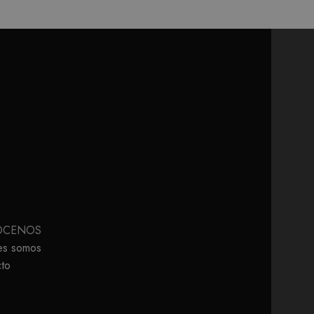
ÓCENOS
es somos
to