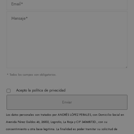
FUNCIONALIDAD
Estrictamente necesarias
Analítica y medición
Orientación
Funcionalidad
Las cookies estrictamente necesarias permiten la
funcionalidad central del sitio web, como el
inicio de sesión del usuario y la administración
* Todos los campos son obligatorios.
de la cuenta. El sitio web no puede utilizarse
correctamente sin las cookies estrictamente
necesarias.
Acepto la
política de privacidad
PROVEEDOR /
NOMBRE
VENCIMIENTO
DESC
DOMINIO
CookieScriptConsent
1 mes
CookieScript
El ser
Los datos personales son tratados por ANDRÉS LÓPEZ PERALES, con Domicilio Social en
.matutehijos.es
Cooki
Avenida Pérez Galdos 46, 26002, Logroño, La Rioja y CIF 34066873D., con su
Scrip
consentimiento u otra base legitima. La finalidad es poder tramitar su solicitud de