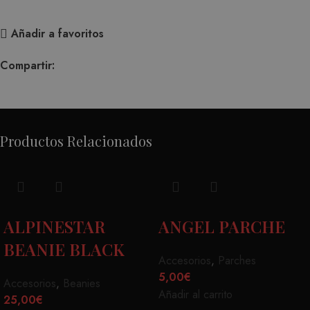
Añadir a favoritos
Compartir:
Productos Relacionados
ALPINESTAR
ANGEL PARCHE
BEANIE BLACK
Accesorios
,
Parches
5,00
€
Accesorios
,
Beanies
Añadir al carrito
25,00
€