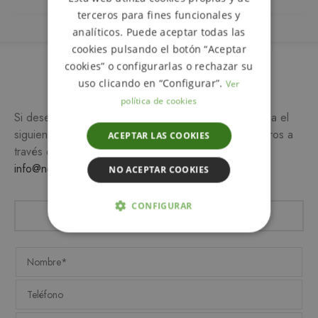
SPANISH
terceros para fines funcionales y
analíticos. Puede aceptar todas las
cookies pulsando el botón “Aceptar
cookies” o configurarlas o rechazar su
Más información
uso clicando en “Configurar”.
Ver
política de cookies
Si desea más información sobre este producto, rellena el
siguiente formulario y/o ponte en contacto con nosotros a
ACEPTAR LAS COOKIES
través del teléfono
649 990 746
o escribiendo a
info@notemetasconlafamilia.com
NO ACEPTAR COOKIES
CONFIGURAR
ESTRICTAMENTE NECESARIAS
ANALÍTICA Y MEDICIÓN
ORIENTACIÓN