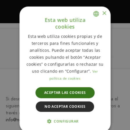
×
Esta web utiliza
cookies
ENGLISH
Esta web utiliza cookies propias y de
SPANISH
Descripción
terceros para fines funcionales y
analíticos. Puede aceptar todas las
cookies pulsando el botón “Aceptar
cookies” o configurarlas o rechazar su
uso clicando en “Configurar”.
Ver
política de cookies
Más información
ACEPTAR LAS COOKIES
Si desea más información sobre este producto, rellena el
siguiente formulario y/o ponte en contacto con nosotros a
NO ACEPTAR COOKIES
través del teléfono
649 990 746
o escribiendo a
info@notemetasconlafamilia.com
CONFIGURAR