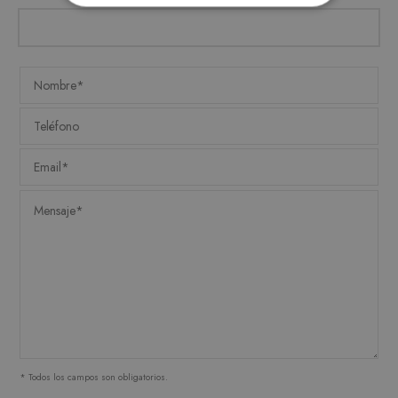
ESTRICTAMENTE NECESARIAS
ANALÍTICA Y MEDICIÓN
ORIENTACIÓN
FUNCIONALIDAD
Estrictamente necesarias
Analítica y medición
Orientación
Funcionalidad
Las cookies estrictamente necesarias permiten la
funcionalidad central del sitio web, como el
inicio de sesión del usuario y la administración
de la cuenta. El sitio web no puede utilizarse
correctamente sin las cookies estrictamente
necesarias.
* Todos los campos son obligatorios.