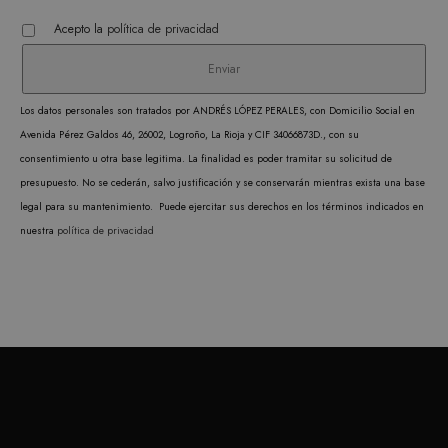
PROVEEDOR /
NOMBRE
VENCIMIENTO
DESC
DOMINIO
Acepto la
política de privacidad
CookieScriptConsent
1 mes
CookieScript
El ser
.matutehijos.es
Cooki
Scrip
Los datos personales son tratados por ANDRÉS LÓPEZ PERALES, con Domicilio Social en
utiliz
Avenida Pérez Galdos 46, 26002, Logroño, La Rioja y CIF 34066873D., con su
cooki
consentimiento u otra base legitima. La finalidad es poder tramitar su solicitud de
record
presupuesto. No se cederán, salvo justificación y se conservarán mientras exista una base
prefer
legal para su mantenimiento. Puede ejercitar sus derechos en los términos indicados en
conse
nuestra
política de privacidad
de co
los vi
Es nec
que e
de co
Cooki
Scrip
funci
corre