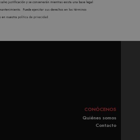
salvo justificación y se conservarán mientras exista una base legal
ando un número generado
mantenimiento. Puede ejercitar sus derechos en los términos
en cada solicitud de
s en nuestra
política de privacidad
isitantes, sesiones y
rma predeterminada, caduca
b pueden personalizarlo.
CONÓCENOS
Quiénes somos
Contacto