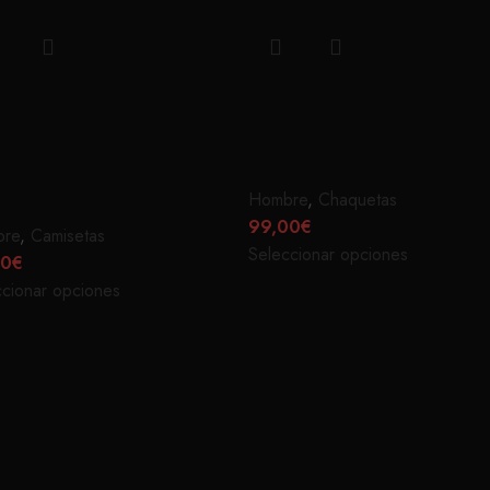
US ADDRESS
DEUS COACH
ARRITZ
GRANATE
OCOLATE
Hombre
,
Chaquetas
99,00
€
bre
,
Camisetas
Seleccionar opciones
00
€
ccionar opciones