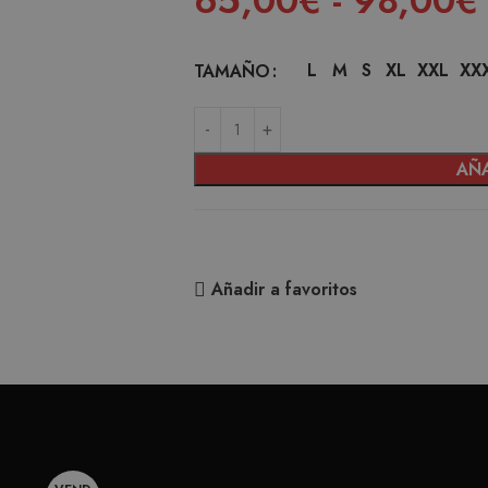
65,00
€
-
98,00
€
L
M
S
XL
XXL
XX
TAMAÑO
AÑA
Añadir a favoritos