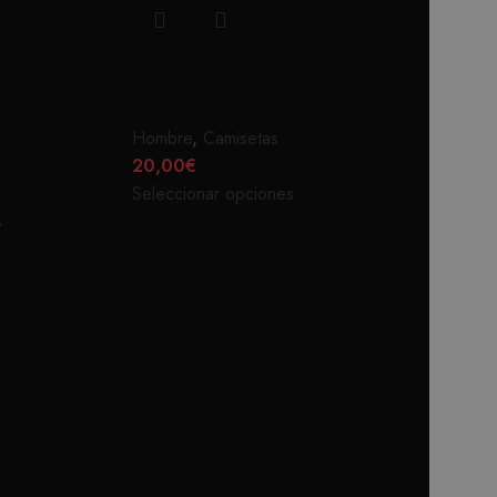
-28%
RIDE HARD
CA
Hombre
,
Camisetas
20,00
€
Seleccionar opciones
s