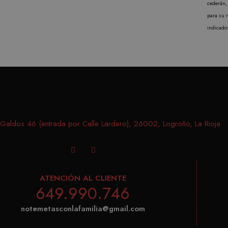
cederán, 
cookie se utiliza para distinguir usuarios únicos asign
para su 
aleatoriamente como identificador de cliente. Se incluye 
indicado
página de un sitio y se utiliza para calcular los datos de v
campañas para los informes de análisis de sitios. De fo
después de 2 años, aunque los propietarios de sitios we
aldos 46 (entrada por Calle Lardero), 26002, Logroño, La Rioja
ATENCIÓN AL CLIENTE
649.990.746
notemetasconlafamilia@gmail.com