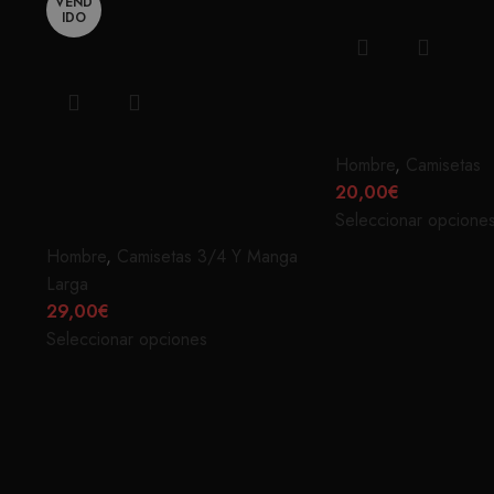
VEND
IDO
PRAY BLAN
LIFE GOES BY SO
Hombre
,
Camisetas
20,00
€
FAST BASEBALL
Seleccionar opcione
Hombre
,
Camisetas 3/4 Y Manga
Larga
29,00
€
Seleccionar opciones