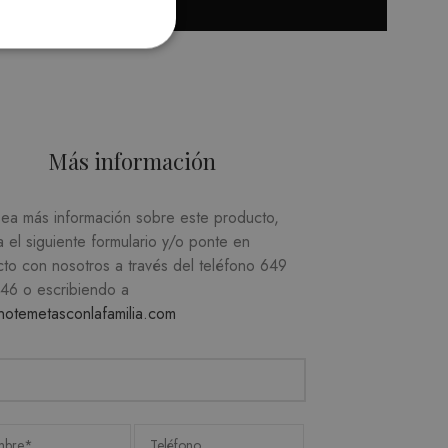
Más información
d
sea más información sobre este producto,
suario y la administración de
a el siguiente formulario y/o ponte en
cto con nosotros a través del teléfono
649
746
o escribiendo a
notemetasconlafamilia.com
recordar las preferencias
ecesario que el banner de
e.