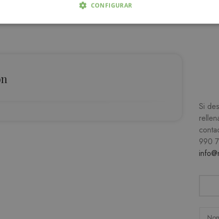
CONFIGURAR
 NECESARIAS
ANALÍTICA Y MEDICIÓN
ORIENTACIÓN
D
ón
Estrictamente necesarias
Analítica y medición
Orientación
Funcionalida
Si de
cesarias permiten la funcionalidad central del sitio web, como el inicio de sesión del u
rellen
uede utilizarse correctamente sin las cookies estrictamente necesarias.
conta
ROVEEDOR /
990 
VENCIMIENTO
DESCRIPCIÓN
OMINIO
info@
1 mes
okieScript
El servicio Cookie-Script.com utiliza esta cookie para 
atutehijos.es
de consentimiento de cookies de los visitantes. Es n
cookies de Cookie-Script.com funcione correctament