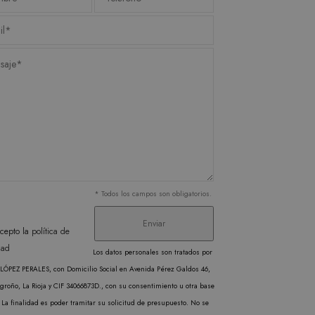
SCRIPCIÓN
ere the pattern element on
s de videos incrustados.
unt or website it relates
imit the amount of data
miento de las preferencias
 los sitios; también
ilizando la versión nueva o
l Analytics, que es una
gle más utilizado. Esta
ando un número generado
cabo información sobre
en cada solicitud de
publicidad que el usuario
isitantes, sesiones y
* Todos los campos son obligatorios.
rma predeterminada, caduca
b pueden personalizarlo.
cabo información sobre
cepto la
política de
publicidad que el usuario
dad
liza un valor único para
Los datos personales son tratados por
inas vistas.
ÓPEZ PERALES, con Domicilio Social en Avenida Pérez Galdos 46,
groño, La Rioja y CIF 34066873D., con su consentimiento u otra base
l Analytics, que es una
 La finalidad es poder tramitar su solicitud de presupuesto. No se
gle más utilizado. Esta