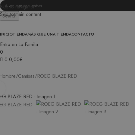
Skip to navigation
Skip to main content
Search
INICIO
TIENDA
MÁS QUE UNA TIENDA
CONTACTO
Entra en La Familia
0
0
0,00
€
0
Hombre
Camisas
ROEG BLAZE RED
Ampliar