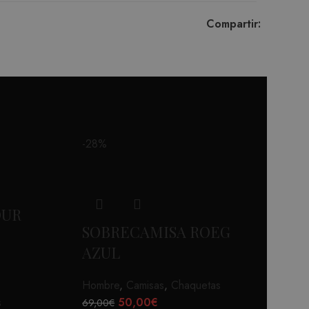
Compartir:
-28%
OUR
SOBRECAMISA ROEG
AZUL
Hombre
,
Camisas
,
Chaquetas
s
50,00
€
69,00
€