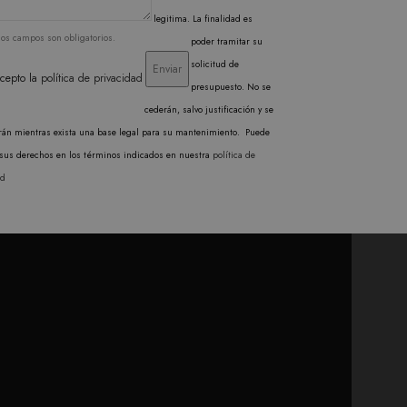
b pueden personalizarlo.
legitima. La finalidad es
los campos son obligatorios.
poder tramitar su
solicitud de
cepto la
política de privacidad
presupuesto. No se
cederán, salvo justificación y se
rán mientras exista una base legal para su mantenimiento. Puede
r sus derechos en los términos indicados en nuestra
política de
ad