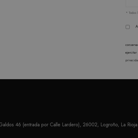
después de 2 años, aunque los propietarios de sitios we
* Todos 
A
conserva
ejercita
privacid
ldos 46 (entrada por Calle Lardero), 26002, Logroño, La Rioja