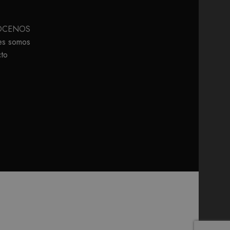
ÓCENOS
es somos
to