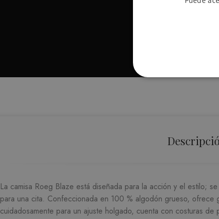
Puede ace
ESTRICTAMENTE
FUNCIONALIDA
Descripci
Las cookies estrictamente ne
la cuenta. El sitio web no p
La camisa Roeg Blaze está diseñada para la acción y el estilo; se
P
NOMBRE
para una cita.
Confeccionada en 100 % algodón grueso, ofrece gr
D
cuidadosamente para un ajuste holgado, cuenta con costuras de p
CookieScriptConsent
Co