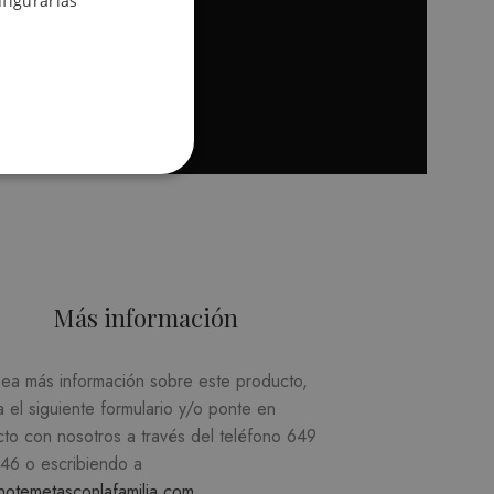
figurarlas
TIGRE
SPANISH
Hombre
,
20,00
€
Seleccion
Más información
d
sea más información sobre este producto,
suario y la administración de
a el siguiente formulario y/o ponte en
cto con nosotros a través del teléfono
649
746
o escribiendo a
recordar las preferencias
notemetasconlafamilia.com