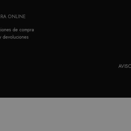
RA ONLINE
ciones de compra
y devoluciones
AVIS