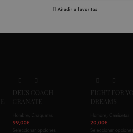
Añadir a favoritos
DEUS COACH
FIGHT FOR Y
TE
GRANATE
DREAMS
Hombre
,
Chaquetas
Hombre
,
Camisetas
99,00
€
20,00
€
Seleccionar opciones
Seleccionar opcione