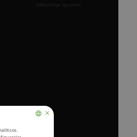
Seleccionar opciones
×
ENGLISH
alíticos.