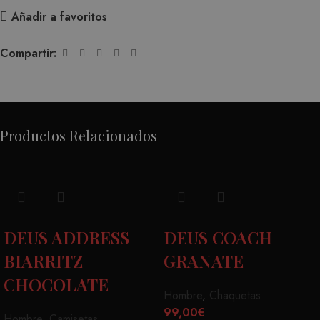
Añadir a favoritos
Compartir:
Productos Relacionados
DEUS ADDRESS
DEUS COACH
BIARRITZ
GRANATE
CHOCOLATE
Hombre
,
Chaquetas
99,00
€
Hombre
,
Camisetas