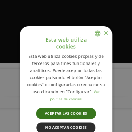
×
Esta web utiliza
cookies
ENGLISH
Esta web utiliza cookies propias y de
SPANISH
terceros para fines funcionales y
analíticos. Puede aceptar todas las
cookies pulsando el botón “Aceptar
Descripción
cookies” o configurarlas o rechazar su
uso clicando en “Configurar”.
Ver
política de cookies
ACEPTAR LAS COOKIES
Más información
NO ACEPTAR COOKIES