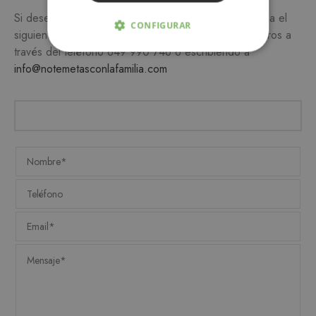
Si desea más información sobre este producto, rellena el
CONFIGURAR
siguiente formulario y/o ponte en contacto con nosotros a
través del teléfono
649 990 746
o escribiendo a
ESTRICTAMENTE NECESARIAS
info@notemetasconlafamilia.com
ANALÍTICA Y MEDICIÓN
ORIENTACIÓN
FUNCIONALIDAD
Estrictamente necesarias
Analítica y medición
Orientación
Funcionalidad
Las cookies estrictamente necesarias permiten la
funcionalidad central del sitio web, como el
inicio de sesión del usuario y la administración