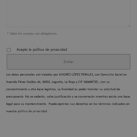
de la cuenta. El sitio web no puede utilizarse
correctamente sin las cookies estrictamente
necesarias.
PROVEEDOR /
NOMBRE
VENCIMIENTO
DESC
DOMINIO
* Todos los campos son obligatorios.
CookieScriptConsent
1 mes
CookieScript
El ser
.matutehijos.es
Cooki
Acepto la
política de privacidad
Scrip
utiliz
cooki
record
Los datos personales son tratados por ANDRÉS LÓPEZ PERALES, con Domicilio Social en
prefer
Avenida Pérez Galdos 46, 26002, Logroño, La Rioja y CIF 34066873D., con su
conse
consentimiento u otra base legitima. La finalidad es poder tramitar su solicitud de
de co
presupuesto. No se cederán, salvo justificación y se conservarán mientras exista una base
los vi
legal para su mantenimiento. Puede ejercitar sus derechos en los términos indicados en
Es nec
nuestra
política de privacidad
que e
de co
Cooki