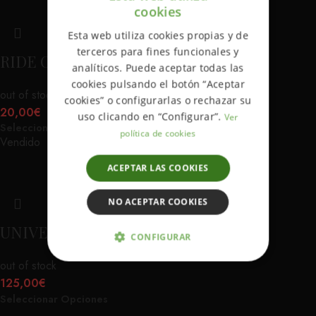
cookies
ENGLISH
Esta web utiliza cookies propias y de
SPANISH
terceros para fines funcionales y
RIDE OR DIE
analíticos. Puede aceptar todas las
cookies pulsando el botón “Aceptar
out of stock
cookies” o configurarlas o rechazar su
20,00
€
uso clicando en “Configurar”.
Ver
Seleccionar Opciones
política de cookies
Vendido
ACEPTAR LAS COOKIES
NO ACEPTAR COOKIES
UNIVERSITARIA VON DUTCH
CONFIGURAR
out of stock
ESTRICTAMENTE NECESARIAS
125,00
€
Seleccionar Opciones
ANALÍTICA Y MEDICIÓN