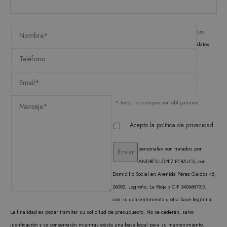
utiliz
cooki
record
prefer
Los
conse
de co
datos
los vi
Es nec
que e
de co
Cooki
Scrip
funci
corre
* Todos los campos son obligatorios.
Acepto la
política de privacidad
personales son tratados por
PROVEEDOR /
NOMBRE
VENCIMIENTO
DESCRIPC
DOMINIO
PROVEEDOR /
ANDRÉS LÓPEZ PERALES, con
NOMBRE
VENCIMIENTO
DESCRIP
DOMINIO
iciybucv
www.matutehijos.es
Domicilio Social en Avenida Pérez Galdos 46,
5 días
PROVEEDOR /
NOMBRE
VENCIMIENTO
DESC
_gat_UA-
.matutehijos.es
60 segundos
This is a 
DOMINIO
26002, Logroño, La Rioja y CIF 34066873D.,
r1fb30uj
www.matutehijos.es
5 días
30281151-40
type cook
by Googl
YSC
Sesión
YouT
Google LLC
con su consentimiento u otra base legitima.
hew3qcwu
www.matutehijos.es
5 días
Analytics
establ
.youtube.com
the patte
La finalidad es poder tramitar su solicitud de presupuesto. No se cederán, salvo
cooki
element o
rastre
justificación y se conservarán mientras exista una base legal para su mantenimiento.
name con
vistas