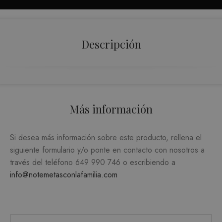
ORIENTACIÓN
FUNCIONALIDAD
Descripción
Estrictamente necesarias
Analítica y medición
Orientación
Más información
Funcionalidad
Las cookies estrictamente necesarias permiten la
Si desea más información sobre este producto, rellena el
funcionalidad central del sitio web, como el
inicio de sesión del usuario y la administración
siguiente formulario y/o ponte en contacto con nosotros a
de la cuenta. El sitio web no puede utilizarse
correctamente sin las cookies estrictamente
través del teléfono
649 990 746
o escribiendo a
necesarias.
info@notemetasconlafamilia.com
PROVEEDOR /
NOMBRE
VENCIMIENTO
DESC
DOMINIO
CookieScriptConsent
1 mes
El ser
CookieScript
Cooki
.matutehijos.es
Scrip