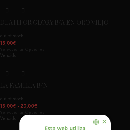
DEATH OR GLORY B/A EN ORO VIEJO
out of stock
15,00
€
Seleccionar Opciones
Vendido
LA FAMILIA B/N
out of stock
15,00
€
-
20,00
€
Seleccionar Opciones
Vendido
×
Esta web utiliza