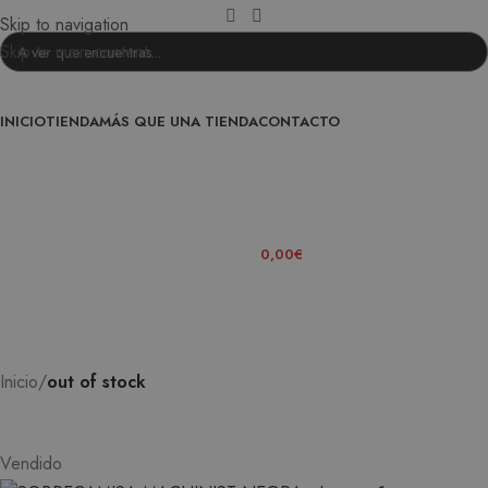
Skip to navigation
Skip to main content
INICIO
TIENDA
MÁS QUE UNA TIENDA
CONTACTO
ENTRA EN LA FAMILIA
0
ITEMS
/
0,00
€
Inicio
out of stock
Vendido