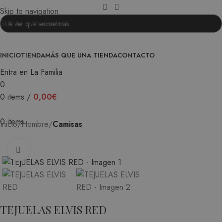
Skip to navigation
Skip to main content
INICIO
TIENDA
MÁS QUE UNA TIENDA
CONTACTO
Entra en La Familia
0
0
items
/
0,00
€
0
items
Inicio
Hombre
Camisas
Ampliar
TEJUELAS ELVIS RED