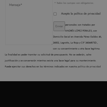
correctamente sin las cookies estrictamente
* Todos los campos son obligatorios.
necesarias.
PROVEEDOR /
Acepto la
política de privacidad
NOMBRE
VENCIMIENTO
DESC
DOMINIO
CookieScriptConsent
1 mes
El ser
CookieScript
personales son tratados por
Cooki
.matutehijos.es
Scrip
ANDRÉS LÓPEZ PERALES, con
utiliz
cooki
Domicilio Social en Avenida Pérez Galdos 46,
record
26002, Logroño, La Rioja y CIF 34066873D.,
prefer
conse
con su consentimiento u otra base legitima.
de co
los vi
La finalidad es poder tramitar su solicitud de presupuesto. No se cederán, salvo
Es nec
que e
justificación y se conservarán mientras exista una base legal para su mantenimiento.
de co
Cooki
Puede ejercitar sus derechos en los términos indicados en nuestra
política de privacidad
Scrip
funci
corre
PROVEEDOR /
NOMBRE
VENCIMIENTO
DESCRIPC
DOMINIO
PROVEEDOR /