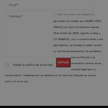
funcionalidad central del sitio web, como el
inicio de sesión del usuario y la administración
de la cuenta. El sitio web no puede utilizarse
correctamente sin las cookies estrictamente
* Todos los campos son obligatorios.
necesarias.
personales son tratados por ANDRÉS LÓPEZ
PROVEEDOR /
NOMBRE
VENCIMIENTO
DESC
PERALES, con Domicilio Social en Avenida
DOMINIO
Pérez Galdos 46, 26002, Logroño, La Rioja y
CookieScriptConsent
1 mes
El ser
CookieScript
Cooki
.matutehijos.es
CIF 34066873D., con su consentimiento u otra
Scrip
utiliz
base legitima. La finalidad es poder tramitar
cooki
su solicitud de presupuesto. No se cederán,
record
prefer
salvo justificación y se
conse
de co
conservarán mientras exista
Acepto la
política de privacidad
los vi
Es nec
una base legal para su
que e
mantenimiento. Puede ejercitar sus derechos en los términos indicados en nuestra
de co
Cooki
política de privacidad
Scrip
funci
corre