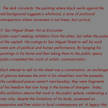
Es nec
• The dark circularity: the painting where black swirls against the
que e
red background suggests a whirlwind, a zone of profound
de co
introspection where movement is not linear, but cyclical.
Cooki
Scrip
V. San Miguel Street: Art as Encounter
funci
Julián wasn’t seeking validation from the elites, but rather the pulse
corre
of the asphalt. His outings to San Miguel Street to sell his work
were acts of political and human performance. By hanging his
paintings in his home and then taking them to the public space,
Julián completed the circle of artistic communication.
PROVEEDOR /
Each attempt to sell on the street was a conversation, an exchange
NOMBRE
VENCIMIENTO
DESCRIPC
DOMINIO
PROVEEDOR /
NOMBRE
VENCIMIENTO
DESCRIP
of glances between the artist in his wheelchair and the passerby.
DOMINIO
iciybucv
www.matutehijos.es
5 días
PROVEEDOR /
His cardboard pieces weren’t merchandise; they were fragments
NOMBRE
VENCIMIENTO
DESC
_gat_UA-
.matutehijos.es
60 segundos
DOMINIO
This is a 
r1fb30uj
www.matutehijos.es
5 días
30281151-40
of his freedom that now hung in the homes of strangers. Today,
type cook
YSC
Sesión
Google LLC
YouT
this exhibition returns that work to the public sphere, celebrating a
hew3qcwu
www.matutehijos.es
5 días
.youtube.com
by Googl
establ
man who, despite the limitations of his body, possessed an
Analytics
cooki
expansive and free vision in local contemporary art. A legacy that
the patte