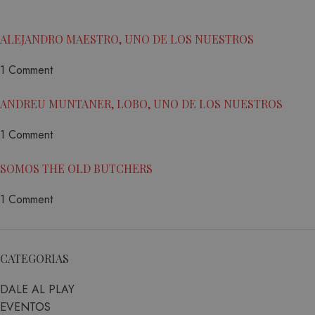
pued
asociado 
determ
Google
el vis
ALEJANDRO MAESTRO, UNO DE LOS NUESTROS
Universal
del si
Analytics,
1 Comment
está
una
utiliz
actualizac
ANDREU MUNTANER, LOBO, UNO DE LOS NUESTROS
versi
significati
nueva
servicio d
1 Comment
antigu
análisis d
interf
Google m
SOMOS THE OLD BUTCHERS
Youtu
utilizado.
_gcl_au
3 meses
Google LLC
1 Comment
Esta c
cookie se 
.matutehijos.es
establ
para disti
por
usuarios 
Doubl
asignand
CATEGORIAS
lleva 
número
infor
generado
DALE AL PLAY
sobre
aleatoria
EVENTOS