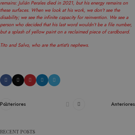
rastre
remains: Julián Perales died in 2021, but his energy remains on
element o
vistas
these surfaces. When we look at his work, we don’t see the
name con
video
disability; we see the infinite capacity for reinvention. We see a
the uniqu
incrus
person who decided that his last word wouldn’t be a file number,
identity 
but a splash of yellow paint on a reclaimed piece of cardboard.
VISITOR_INFO1_LIVE
6 meses
Google LLC
Youtu
of the ac
.youtube.com
establ
or website
Tito and Salvo, who are the artist’s nephews.
cooki
relates to. 
realiz
variation 
segui
_gat cook
de las
which is 
prefer
limit the
del us
amount o
para l
recorded 
video
Google on
Posteriores
Anteriores
Youtu
traffic vo
incru
websites.
en los
_ga_8GJGNR375D
.matutehijos.es
1 año 1 mes
Este nom
tambi
RECENT POSTS
cookie es