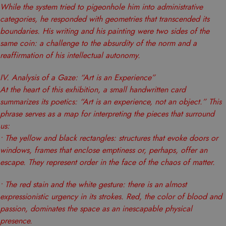
Analítica y medición
Orientación
While the system tried to pigeonhole him into administrative
categories, he responded with geometries that transcended its
Funcionalidad
boundaries. His writing and his painting were two sides of the
Las cookies estrictamente necesarias permiten la
same coin: a challenge to the absurdity of the norm and a
funcionalidad central del sitio web, como el
inicio de sesión del usuario y la administración
reaffirmation of his intellectual autonomy.
de la cuenta. El sitio web no puede utilizarse
correctamente sin las cookies estrictamente
IV. Analysis of a Gaze: “Art is an Experience”
necesarias.
At the heart of this exhibition, a small handwritten card
PROVEEDOR /
NOMBRE
VENCIMIENTO
DESC
summarizes its poetics: “Art is an experience, not an object.” This
DOMINIO
phrase serves as a map for interpreting the pieces that surround
CookieScriptConsent
1 mes
CookieScript
El ser
.matutehijos.es
us:
Cooki
• The yellow and black rectangles: structures that evoke doors or
Scrip
windows, frames that enclose emptiness or, perhaps, offer an
utiliz
escape. They represent order in the face of the chaos of matter.
cooki
record
• The red stain and the white gesture: there is an almost
prefer
expressionistic urgency in its strokes. Red, the color of blood and
conse
passion, dominates the space as an inescapable physical
de co
presence.
los vi