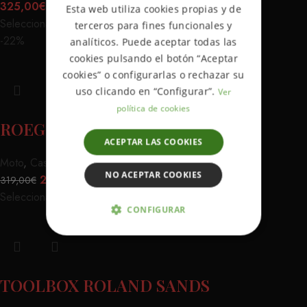
325,00
€
Esta web utiliza cookies propias y de
SPANISH
Seleccionar opciones
terceros para fines funcionales y
-22%
analíticos. Puede aceptar todas las
cookies pulsando el botón “Aceptar
cookies” o configurarlas o rechazar su
uso clicando en “Configurar”.
Ver
política de cookies
ROEG CHASE WHITE
ACEPTAR LAS COOKIES
Moto
,
Cascos
NO ACEPTAR COOKIES
250,00
€
319,00
€
Seleccionar opciones
CONFIGURAR
ESTRICTAMENTE NECESARIAS
ANALÍTICA Y MEDICIÓN
TOOLBOX ROLAND SANDS
ORIENTACIÓN