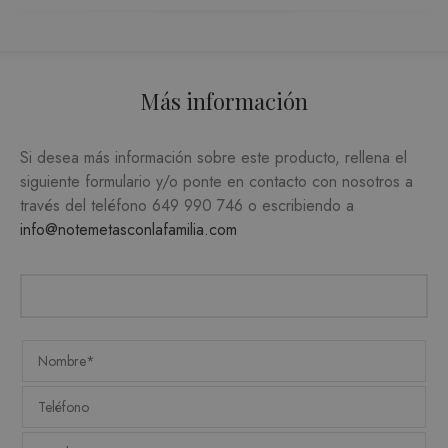
utiliz
cooki
record
prefer
Más información
conse
de co
Si desea más información sobre este producto, rellena el
los vi
siguiente formulario y/o ponte en contacto con nosotros a
Es nec
través del teléfono
649 990 746
o escribiendo a
que e
info@notemetasconlafamilia.com
de co
Cooki
Scrip
funci
corre
PROVEEDOR /