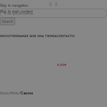
Skip to navigation
Skip to main content
Search
INICIO
TIENDA
MÁS QUE UNA TIENDA
CONTACTO
ENTRA EN LA FAMILIA
0
ITEMS
/
0,00
€
Inicio
Moto
Cascos