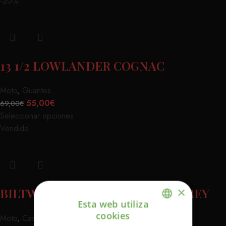
-20%
13 1/2 LOWLANDER COGNAC
Moto
,
Guantes
55,00
€
69,00
€
Seleccionar opciones
Vendido
×
BILTWELL GRINGO SV CHALK GREY
Esta web utiliza
cookies
Moto
,
Cascos
ENGLISH