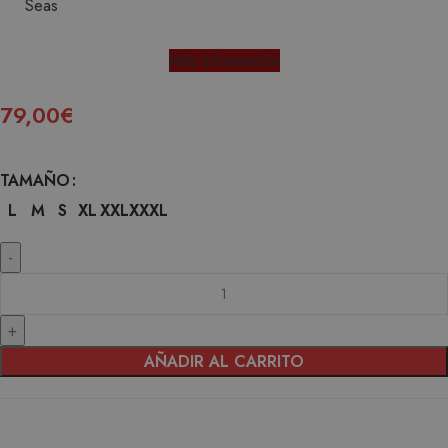
Más Información
79,00
€
TAMAÑO
L
M
S
XL
XXL
XXXL
AÑADIR AL CARRITO