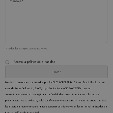
cooki
record
prefer
conse
de co
los vi
Es nec
que e
* Todos los campos son obligatorios.
de co
Cooki
Acepto la
política de privacidad
Scrip
funci
corre
Los datos personales son tratados por ANDRÉS LÓPEZ PERALES, con Domicilio Social en
Avenida Pérez Galdos 46, 26002, Logroño, La Rioja y CIF 34066873D., con su
consentimiento u otra base legitima. La finalidad es poder tramitar su solicitud de
presupuesto. No se cederán, salvo justificación y se conservarán mientras exista una base
PROVEEDOR /
legal para su mantenimiento. Puede ejercitar sus derechos en los términos indicados en
NOMBRE
VENCIMIENTO
DESCRIPC
DOMINIO
PROVEEDOR /
NOMBRE
VENCIMIENTO
DESCRIP
nuestra
política de privacidad