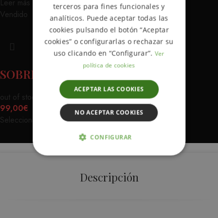
Leer más
SPANISH
terceros para fines funcionales y
Vendido
analíticos. Puede aceptar todas las
cookies pulsando el botón “Aceptar
cookies” o configurarlas o rechazar su
uso clicando en “Configurar”.
Ver
política de cookies
SOBRECAMISA AGUILA VAQUERA
ACEPTAR LAS COOKIES
out of stock
99,00
€
NO ACEPTAR COOKIES
Seleccionar opciones
CONFIGURAR
ESTRICTAMENTE NECESARIAS
Descripción
ANALÍTICA Y MEDICIÓN
ORIENTACIÓN