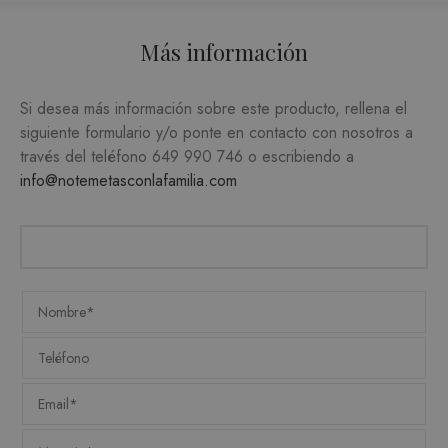
FUNCIONALIDAD
Más información
Si desea más información sobre este producto, rellena el
Estrictamente necesarias
siguiente formulario y/o ponte en contacto con nosotros a
Analítica y medición
Orientación
través del teléfono
649 990 746
o escribiendo a
Funcionalidad
info@notemetasconlafamilia.com
Las cookies estrictamente necesarias permiten la
funcionalidad central del sitio web, como el
inicio de sesión del usuario y la administración
de la cuenta. El sitio web no puede utilizarse
correctamente sin las cookies estrictamente
necesarias.
PROVEEDOR /
NOMBRE
VENCIMIENTO
DESC
DOMINIO
CookieScriptConsent
1 mes
CookieScript
El ser
.matutehijos.es
Cooki
Scrip
utiliz