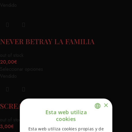
Vendido
NEVER BETRAY LA FAMILIA
out of stock
20,00
€
Seleccionar opciones
Vendido
×
SCREAMING HAND STICKER
Esta web utiliza
cookies
out of stock
ENGLISH
3,00
€
Esta web utiliza cookies propias y de