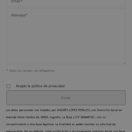
Las cookies estrictamente necesarias permiten la
funcionalidad central del sitio web, como el
inicio de sesión del usuario y la administración
de la cuenta. El sitio web no puede utilizarse
correctamente sin las cookies estrictamente
necesarias.
PROVEEDOR /
NOMBRE
VENCIMIENTO
DESC
DOMINIO
CookieScriptConsent
1 mes
CookieScript
El ser
.matutehijos.es
Cooki
Scrip
utiliz
* Todos los campos son obligatorios.
cooki
record
Acepto la
política de privacidad
prefer
conse
de co
Los datos personales son tratados por ANDRÉS LÓPEZ PERALES, con Domicilio Social en
los vi
Avenida Pérez Galdos 46, 26002, Logroño, La Rioja y CIF 34066873D., con su
Es nec
consentimiento u otra base legitima. La finalidad es poder tramitar su solicitud de
que e
presupuesto. No se cederán, salvo justificación y se conservarán mientras exista una base