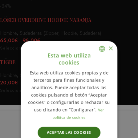
-34%
LOSER OVERDRIVE HOODIE NARANJA
Hombre
,
Sudaderas (Zipper, Hoodie, Sudadera)
65,00
€
-
98,00
€
×
Seleccionar Opciones
Esta web utiliza
cookies
TIGRE
ENGLISH
Esta web utiliza cookies propias y de
Hombre
,
Camisetas
SPANISH
terceros para fines funcionales y
20,00
€
analíticos. Puede aceptar todas las
Seleccionar Opciones
cookies pulsando el botón “Aceptar
cookies” o configurarlas o rechazar su
uso clicando en “Configurar”.
Ver
política de cookies
Descripción
ACEPTAR LAS COOKIES