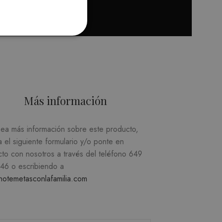
20,00
€
Seleccion
Más información
d
sea más información sobre este producto,
suario y la administración de
a el siguiente formulario y/o ponte en
cto con nosotros a través del teléfono
649
746
o escribiendo a
recordar las preferencias
notemetasconlafamilia.com
ecesario que el banner de
e.