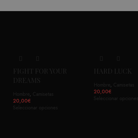
FIGHT FOR YOUR
HARD LUCK
DREAMS
Hombre
,
Camisetas
20,00
€
Hombre
,
Camisetas
Seleccionar opcione
20,00
€
Seleccionar opciones