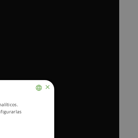
×
ENGLISH
alíticos.
figurarlas
SPANISH
TIGRE
Hombre
,