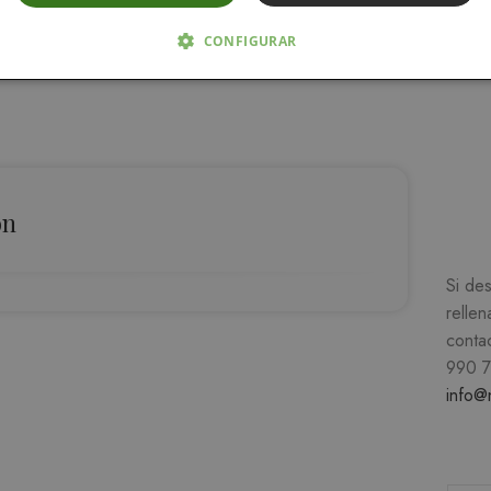
CONFIGURAR
 NECESARIAS
ANALÍTICA Y MEDICIÓN
ORIENTACIÓN
D
ón
Estrictamente necesarias
Analítica y medición
Orientación
Funcionalida
Si de
cesarias permiten la funcionalidad central del sitio web, como el inicio de sesión del u
uede utilizarse correctamente sin las cookies estrictamente necesarias.
rellen
ROVEEDOR /
conta
VENCIMIENTO
DESCRIPCIÓN
OMINIO
990 
1 mes
El servicio Cookie-Script.com utiliza esta cookie para 
okieScript
info@
de consentimiento de cookies de los visitantes. Es n
atutehijos.es
cookies de Cookie-Script.com funcione correctament