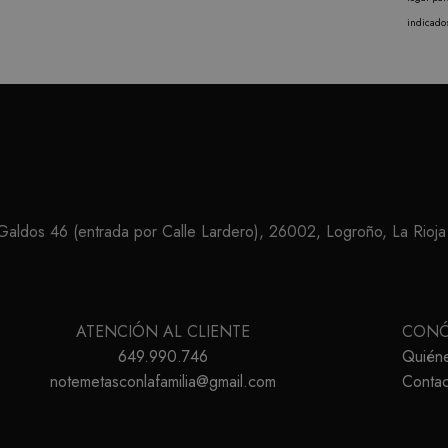
indicado
ldos 46 (entrada por Calle Lardero), 26002, Logroño, La Rioja
ATENCIÓN AL CLIENTE
CON
649.990.746
Quién
notemetasconlafamilia@gmail.com
Contac