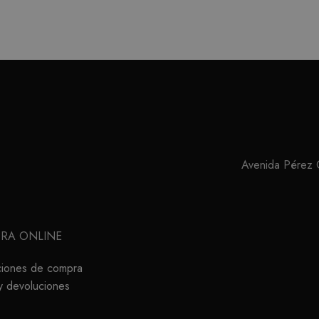
Avenida Pérez Ga
RA ONLINE
ciones de compra
y devoluciones