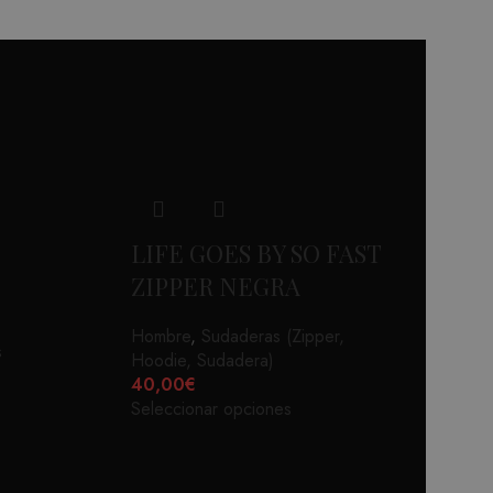
LIFE GOES BY SO FAST
ZIPPER NEGRA
Hombre
,
Sudaderas (Zipper,
s
Hoodie, Sudadera)
40,00
€
Seleccionar opciones