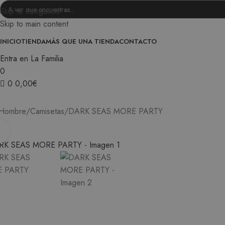
Skip to navigation
Skip to main content
INICIO
TIENDA
MÁS QUE UNA TIENDA
CONTACTO
Entra en La Familia
0
0
0,00
€
0
Hombre
Camisetas
DARK SEAS MORE PARTY
Ampliar