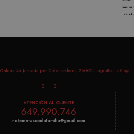
cookie se utiliza para distinguir usuarios únicos asign
para su 
aleatoriamente como identificador de cliente. Se incluye 
indicado
página de un sitio y se utiliza para calcular los datos de v
campañas para los informes de análisis de sitios. De fo
después de 2 años, aunque los propietarios de sitios we
aldos 46 (entrada por Calle Lardero), 26002, Logroño, La Rioja
ATENCIÓN AL CLIENTE
649.990.746
notemetasconlafamilia@gmail.com