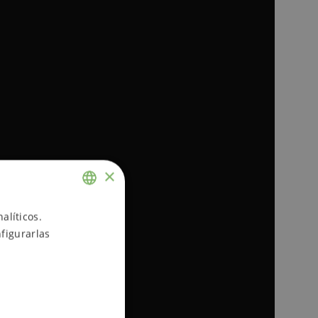
×
alíticos.
ENGLISH
figurarlas
SPANISH