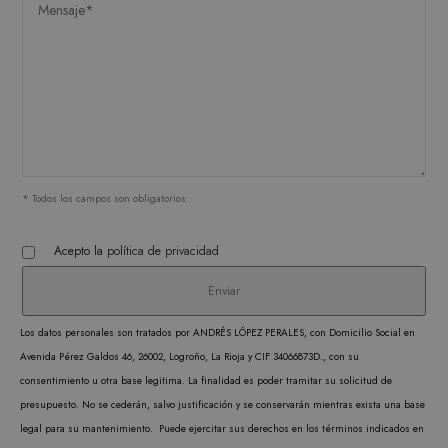
funcionalidad central del sitio web, como el
inicio de sesión del usuario y la administración
de la cuenta. El sitio web no puede utilizarse
correctamente sin las cookies estrictamente
necesarias.
PROVEEDOR /
NOMBRE
VENCIMIENTO
DESC
DOMINIO
CookieScriptConsent
1 mes
CookieScript
El ser
.matutehijos.es
Cooki
Scrip
* Todos los campos son obligatorios.
utiliz
cooki
Acepto la
política de privacidad
record
prefer
conse
Los datos personales son tratados por ANDRÉS LÓPEZ PERALES, con Domicilio Social en
de co
Avenida Pérez Galdos 46, 26002, Logroño, La Rioja y CIF 34066873D., con su
los vi
consentimiento u otra base legitima. La finalidad es poder tramitar su solicitud de
Es nec
presupuesto. No se cederán, salvo justificación y se conservarán mientras exista una base
que e
legal para su mantenimiento. Puede ejercitar sus derechos en los términos indicados en
de co