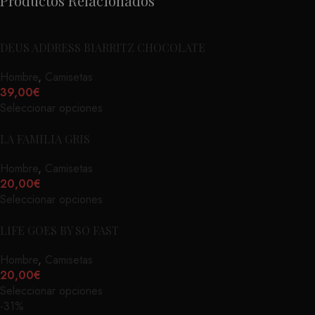
Productos Relacionados
DEUS ADDRESS BIARRITZ CHOCOLATE
Hombre
,
Camisetas
39,00
€
Seleccionar opciones
LA FAMILIA GRIS
Hombre
,
Camisetas
20,00
€
Seleccionar opciones
LIFE GOES BY SO FAST
Hombre
,
Camisetas
20,00
€
Seleccionar opciones
-31%