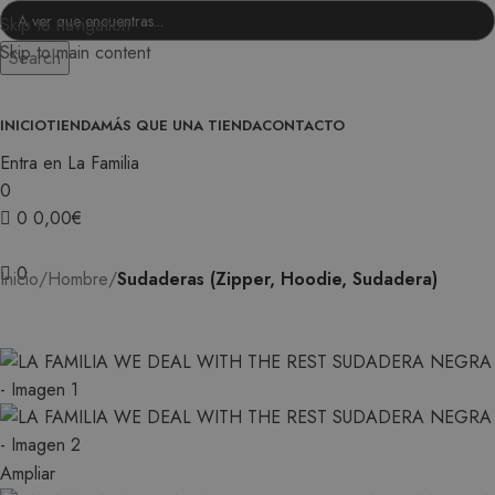
Skip to navigation
Skip to main content
Search
INICIO
TIENDA
MÁS QUE UNA TIENDA
CONTACTO
Entra en La Familia
0
0
0,00
€
0
Inicio
Hombre
Sudaderas (Zipper, Hoodie, Sudadera)
Ampliar