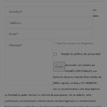
Las cookies estrictamente necesarias permiten la
funcionalidad central del sitio web, como el
inicio de sesión del usuario y la administración
Los
de la cuenta. El sitio web no puede utilizarse
datos
correctamente sin las cookies estrictamente
necesarias.
PROVEEDOR /
NOMBRE
VENCIMIENTO
DESC
DOMINIO
CookieScriptConsent
1 mes
El ser
CookieScript
Cooki
.matutehijos.es
* Todos los campos son obligatorios.
Scrip
utiliz
cooki
Acepto la
política de privacidad
record
prefer
conse
de co
personales son tratados por
los vi
ANDRÉS LÓPEZ PERALES, con
Es nec
que e
Domicilio Social en Avenida Pérez Galdos 46,
de co
Cooki
26002, Logroño, La Rioja y CIF 34066873D.,
Scrip
funci
con su consentimiento u otra base legitima.
corre
La finalidad es poder tramitar su solicitud de presupuesto. No se cederán, salvo
justificación y se conservarán mientras exista una base legal para su mantenimiento.
Puede ejercitar sus derechos en los términos indicados en nuestra
política de privacidad