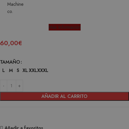
Más Información
60,00
€
TAMAÑO
L
M
S
XL
XXL
XXXL
AÑADIR AL CARRITO
Añadir a favoritos