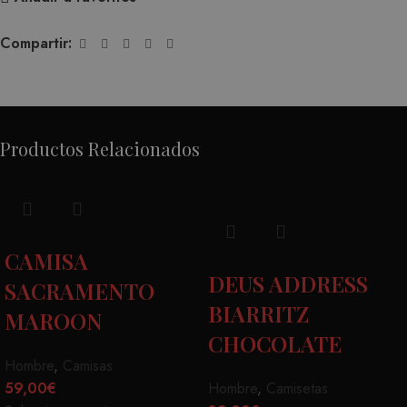
Compartir:
Productos Relacionados
CAMISA
DEUS ADDRESS
SACRAMENTO
BIARRITZ
MAROON
CHOCOLATE
Hombre
,
Camisas
59,00
€
Hombre
,
Camisetas