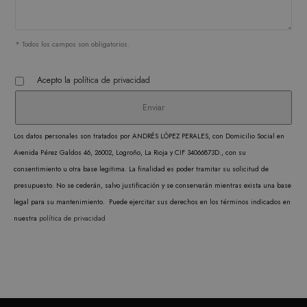
correctamente sin las cookies estrictamente
necesarias.
PROVEEDOR /
NOMBRE
VENCIMIENTO
DESC
* Todos los campos son obligatorios.
DOMINIO
CookieScriptConsent
1 mes
CookieScript
El ser
.matutehijos.es
Acepto la
política de privacidad
Cooki
Scrip
utiliz
cooki
Los datos personales son tratados por ANDRÉS LÓPEZ PERALES, con Domicilio Social en
record
Avenida Pérez Galdos 46, 26002, Logroño, La Rioja y CIF 34066873D., con su
prefer
consentimiento u otra base legitima. La finalidad es poder tramitar su solicitud de
conse
presupuesto. No se cederán, salvo justificación y se conservarán mientras exista una base
de co
legal para su mantenimiento. Puede ejercitar sus derechos en los términos indicados en
los vi
nuestra
política de privacidad
Es nec
que e
de co
Cooki
Scrip