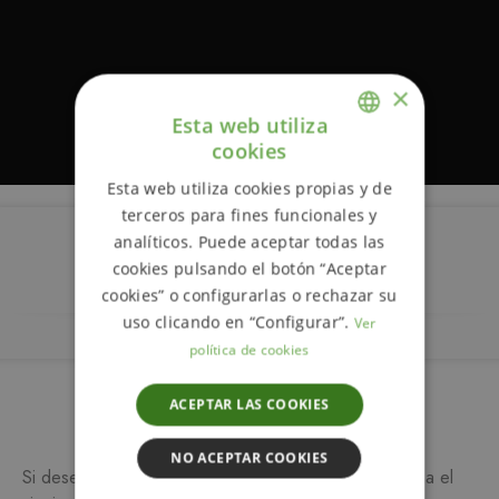
×
Esta web utiliza
cookies
ENGLISH
Esta web utiliza cookies propias y de
SPANISH
terceros para fines funcionales y
analíticos. Puede aceptar todas las
Descripción
cookies pulsando el botón “Aceptar
cookies” o configurarlas o rechazar su
uso clicando en “Configurar”.
Ver
política de cookies
ACEPTAR LAS COOKIES
Más información
NO ACEPTAR COOKIES
Si desea más información sobre este producto, rellena el