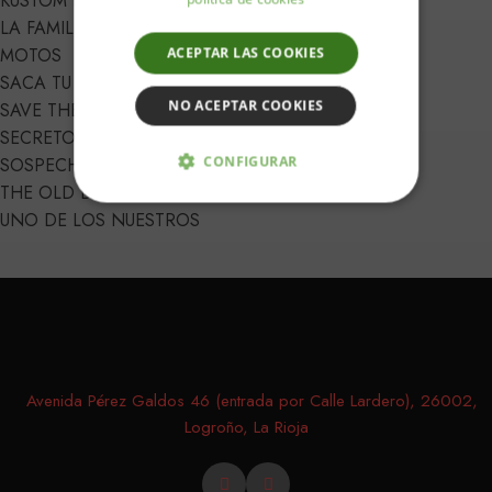
KUSTOM KULTURE
LA FAMILIA
ACEPTAR LAS COOKIES
MOTOS
SACA TU LADO CANALLA
NO ACEPTAR COOKIES
SAVE THE DATE
SECRETOS DE FAMILIA
CONFIGURAR
SOSPECHOSOS HABITUALES
THE OLD BUTCHER
ESTRICTAMENTE NECESARIAS
UNO DE LOS NUESTROS
ANALÍTICA Y MEDICIÓN
ORIENTACIÓN
FUNCIONALIDAD
Avenida Pérez Galdos 46 (entrada por Calle Lardero), 26002,
Logroño, La Rioja
Estrictamente necesarias