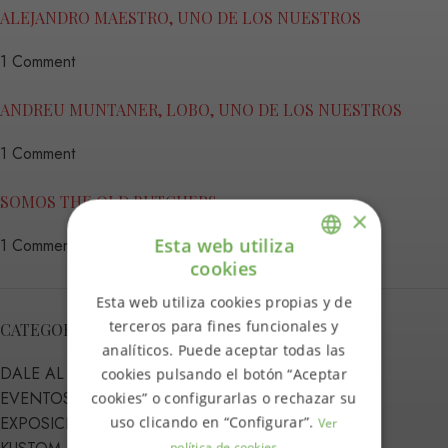
ALEJANDRO MAESTRO, UNO DE LOS NUESTROS
1 Comment
ANDREU MUNTANER, LOBO, UNO DE LOS NUESTROS
1 Comment
SOMOS THE OLD BUTCHERS
×
Esta web utiliza
1 Comment
cookies
ENGLISH
Esta web utiliza cookies propias y de
SPANISH
terceros para fines funcionales y
CATEGORIAS
analíticos. Puede aceptar todas las
DALE AL PLAY
cookies pulsando el botón “Aceptar
EVENTOS
cookies” o configurarlas o rechazar su
uso clicando en “Configurar”.
EXPOSICIONES
Ver
política de cookies