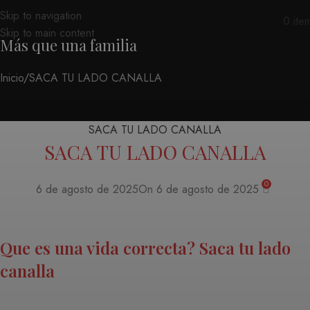
Skip to navigation
0
ite
Skip to main content
Más que una familia
Inicio
SACA TU LADO CANALLA
SACA TU LADO CANALLA
SACA TU LADO CANALLA
0
6 de agosto de 2025
On 6 de agosto de 2025
Que es una vida correcta? Saca tu lado
canalla