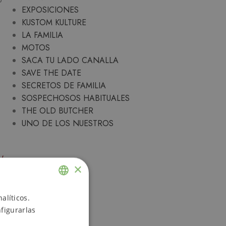
EXPOSICIONES
KUSTOM KULTURE
LA FAMILIA
MOTOS
SACA TU LADO CANALLA
SAVE THE DATE
SECRETOS DE FAMILIA
SOSPECHOSOS HABITUALES
THE OLD BUTCHER
UNO DE LOS NUESTROS
ch
×
alíticos.
ENGLISH
figurarlas
SPANISH