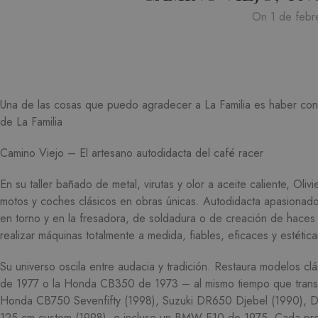
On 1 de febr
Una de las cosas que puedo agradecer a La Familia es haber cono
de La Familia
Camino Viejo – El artesano autodidacta del café racer
En su taller bañado de metal, virutas y olor a aceite caliente, Ol
motos y coches clásicos en obras únicas. Autodidacta apasionado
en torno y en la fresadora, de soldadura o de creación de haces 
realizar máquinas totalmente a medida, fiables, eficaces y estétic
Su universo oscila entre audacia y tradición. Restaura modelos c
de 1977 o la Honda CB350 de 1973 – al mismo tiempo que transf
Honda CB750 Sevenfifty (1998), Suzuki DR650 Djebel (1990), 
125 cm custom (1998), e incluso un BMW E10 de 1975. Cada proyec