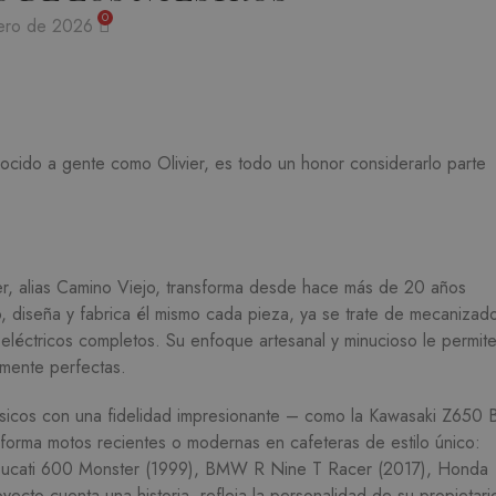
0
ero de 2026
cido a gente como Olivier, es todo un honor considerarlo parte
ivier, alias Camino Viejo, transforma desde hace más de 20 años
, diseña y fabrica él mismo cada pieza, ya se trate de mecanizad
eléctricos completos. Su enfoque artesanal y minucioso le permit
amente perfectas.
lásicos con una fidelidad impresionante – como la Kawasaki Z650 
orma motos recientes o modernas en cafeteras de estilo único:
Ducati 600 Monster (1999), BMW R Nine T Racer (2017), Honda
to cuenta una historia, refleja la personalidad de su propietari