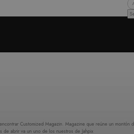
S
de encontrar Customized Magazin. Magazine que reúne un montón 
 de abrir va un uno de los nuestros de Jahpix