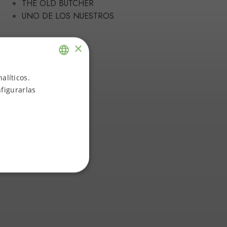
THE OLD BUTCHER
UNO DE LOS NUESTROS
×
alíticos.
ENGLISH
figurarlas
SPANISH