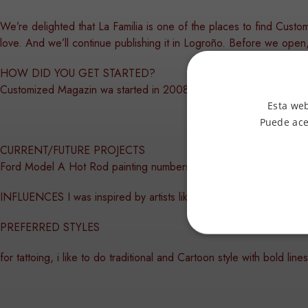
We’re delighted that La Familia is one of the places to find Cust
love. And we’ll continue publishing it in Logroño. Before we open
HOW DID YOU GET STARTED?
Customized Magazin wa started in 2008. Doing Kustom Painting i s
Esta web
Puede ace
CURRENT/FUTURE PROJECTS
Ford Model A Hot Rod painting numbers and more…
INFLUENCES I was inspired by artists like Jeral Tidwell, Jimbo Phi
PREFERRED STYLES
ESTRICTAMENTE
for tattoing, i like to do traditional and Cartoon style with bold li
FUNCIONALIDA