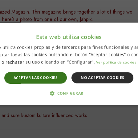
omized Magazin. This magazine brings together a lot of things we
, here’s a photo from one of our own, Jahpix.
Esta web utiliza cookies
tarted in 2010. Tattooing started in 2018.
 utiliza cookies propias y de terceros para fines funcionales y an
ptar todas las cookies pulsando el botón “Aceptar cookies” o con
o rechazar su uso clicando en “Configurar”.
Ver política de cookies
ACEPTAR LAS COOKIES
NO ACEPTAR COOKIES
llips, Peter Gustafsson and so many others.
CONFIGURAR
 NECESARIAS
ANALÍTICA Y MEDICIÓN
ORIENTACIÓN
nes and sure kustom kulture influenced works
D