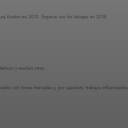
ra Kustom en 2010. Empecé con los tatuajes en 2018.
stafsson y muchos otros.
animados con líneas marcadas y, por supuesto, trabajos influenciados