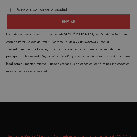
de co
Acepto la
política de privacidad
los vi
Es nec
que e
Los datos personales son tratados por ANDRÉS LÓPEZ PERALES, con Domicilio Social en
de co
Avenida Pérez Galdos 46, 26002, Logroño, La Rioja y CIF 34066873D., con su
Cooki
consentimiento u otra base legitima. La finalidad es poder tramitar su solicitud de
Scrip
presupuesto. No se cederán, salvo justificación y se conservarán mientras exista una base
funci
legal para su mantenimiento. Puede ejercitar sus derechos en los términos indicados en
corre
nuestra
política de privacidad
PROVEEDOR /
NOMBRE
VENCIMIENTO
DESCRIPC
DOMINIO
PROVEEDOR /
NOMBRE
VENCIMIENTO
DESCRIP
DOMINIO
iciybucv
www.matutehijos.es
5 días
PROVEEDOR /
NOMBRE
VENCIMIENTO
DESC
_gat_UA-
.matutehijos.es
60 segundos
DOMINIO
This is a 
r1fb30uj
www.matutehijos.es
5 días
30281151-40
type cook
YSC
Sesión
Google LLC
YouT
hew3qcwu
www.matutehijos.es
5 días
.youtube.com
by Googl
Avenida Pérez Galdos 46 (entrada por Calle Lardero), 26002,
establ