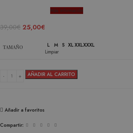
Más Información
39,00
€
25,00
€
L
M
S
XL
XXL
XXXL
TAMAÑO
Limpiar
AÑADIR AL CARRITO
Añadir a favoritos
Compartir: