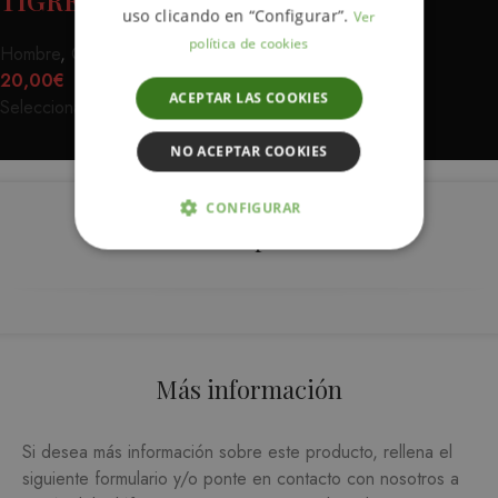
TIGRE
uso clicando en “Configurar”.
Ver
política de cookies
Hombre
,
Camisetas
20,00
€
ACEPTAR LAS COOKIES
Seleccionar opciones
NO ACEPTAR COOKIES
CONFIGURAR
Descripción
ESTRICTAMENTE NECESARIAS
ANALÍTICA Y MEDICIÓN
ORIENTACIÓN
Más información
FUNCIONALIDAD
Si desea más información sobre este producto, rellena el
siguiente formulario y/o ponte en contacto con nosotros a