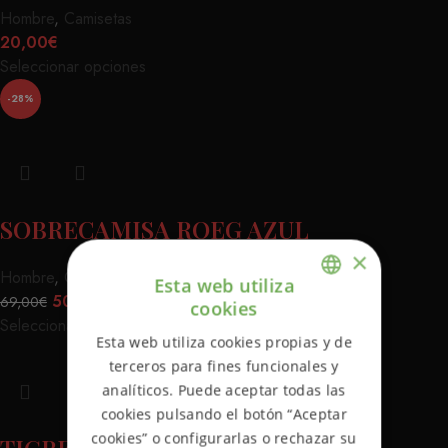
Hombre
,
Camisetas
20,00
€
Seleccionar opciones
-28%
SOBRECAMISA ROEG AZUL
×
Hombre
,
Camisas
,
Chaquetas
Esta web utiliza
50,00
€
69,00
€
cookies
ENGLISH
Seleccionar opciones
Esta web utiliza cookies propias y de
SPANISH
terceros para fines funcionales y
analíticos. Puede aceptar todas las
cookies pulsando el botón “Aceptar
cookies” o configurarlas o rechazar su