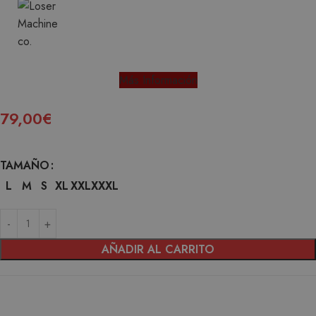
Más Información
79,00
€
TAMAÑO
L
M
S
XL
XXL
XXXL
AÑADIR AL CARRITO