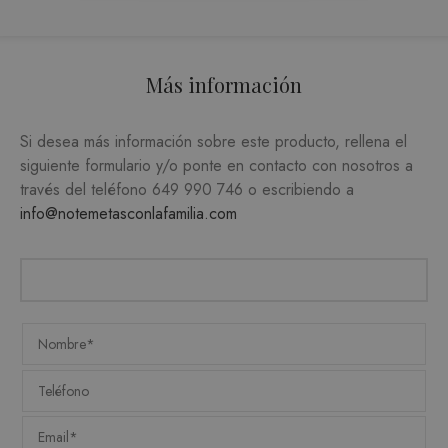
FUNCIONALIDAD
Más información
Estrictamente necesarias
Si desea más información sobre este producto, rellena el
Analítica y medición
Orientación
siguiente formulario y/o ponte en contacto con nosotros a
través del teléfono
649 990 746
o escribiendo a
Funcionalidad
info@notemetasconlafamilia.com
Las cookies estrictamente necesarias permiten la
funcionalidad central del sitio web, como el
inicio de sesión del usuario y la administración
de la cuenta. El sitio web no puede utilizarse
correctamente sin las cookies estrictamente
necesarias.
PROVEEDOR /
NOMBRE
VENCIMIENTO
DESC
DOMINIO
CookieScriptConsent
1 mes
CookieScript
El ser
.matutehijos.es
Cooki
Scrip