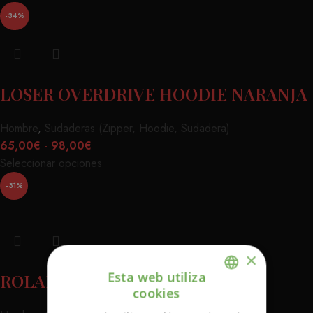
-34%
LOSER OVERDRIVE HOODIE NARANJA
Hombre
,
Sudaderas (Zipper, Hoodie, Sudadera)
65,00
€
-
98,00
€
Seleccionar opciones
-31%
×
Esta web utiliza
ROLAND SANDS ANAHEIM
cookies
ENGLISH