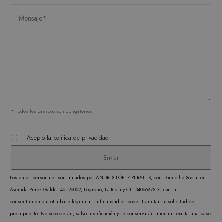
utiliz
cooki
record
prefer
conse
de co
los vi
Es nec
que e
de co
* Todos los campos son obligatorios.
Cooki
Scrip
Acepto la
política de privacidad
funci
corre
Los datos personales son tratados por ANDRÉS LÓPEZ PERALES, con Domicilio Social en
Avenida Pérez Galdos 46, 26002, Logroño, La Rioja y CIF 34066873D., con su
consentimiento u otra base legitima. La finalidad es poder tramitar su solicitud de
presupuesto. No se cederán, salvo justificación y se conservarán mientras exista una base
PROVEEDOR /
NOMBRE
VENCIMIENTO
DESCRIPC