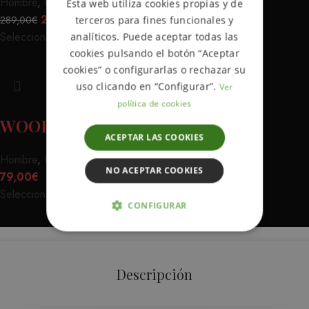
Hombre
,
Chaquetas
Esta web utiliza cookies propias y de
SPANISH
200,00
€
289,00
€
terceros para fines funcionales y
Seleccionar opciones
analíticos. Puede aceptar todas las
cookies pulsando el botón “Aceptar
cookies” o configurarlas o rechazar su
uso clicando en “Configurar”.
Ver
política de cookies
WOODLAND RED NAVY
ACEPTAR LAS COOKIES
Hombre
,
Camisas
NO ACEPTAR COOKIES
79,00
€
Seleccionar opciones
CONFIGURAR
ESTRICTAMENTE NECESARIAS
ANALÍTICA Y MEDICIÓN
Descripción
ORIENTACIÓN